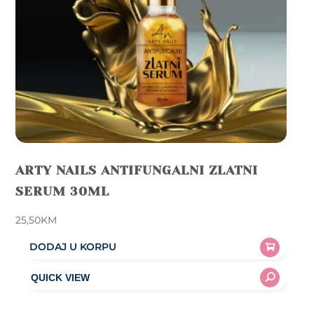
the
product
page
ARTY NAILS ANTIFUNGALNI ZLATNI
SERUM 30ML
25,50
KM
DODAJ U KORPU