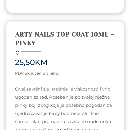
ARTY NAILS TOP COAT 10ML –
PINKY
25,50
KM
PDV uključen u cijenu.
Ovaj završni sjaj srednje je viskoznosti i vrlo
ugodan za rad. Poseban je po svojoj nježno
pinky boji zbog koje je posebno pogodan za
ujednačavanje baby boomera ali i kao
samostalan premaz za savršene nude nokte,
zatim za savršeni izgled frencha te za