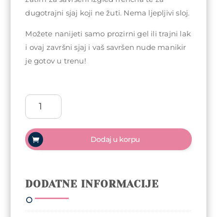
dugotrajni sjaj koji ne žuti. Nema ljepljivi sloj.
Možete nanijeti samo prozirni gel ili trajni lak
i ovaj završni sjaj i vaš savršen nude manikir
je gotov u trenu!
Arty
Nails
top
coat
Dodaj u korpu
10ml
-
Pinky
količina
DODATNE INFORMACIJE