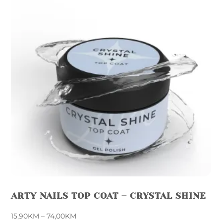
ARTY NAILS TOP COAT – CRYSTAL SHINE
Price
15,90
KM
–
74,00
KM