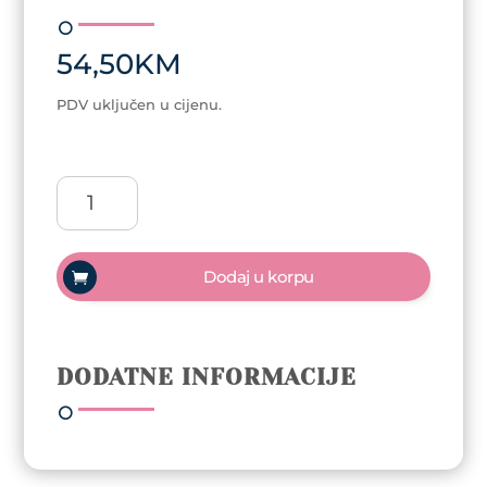
54,50
KM
PDV uključen u cijenu.
Arty
Nails
sjekač
zanoktica
Dodaj u korpu
količina
DODATNE INFORMACIJE