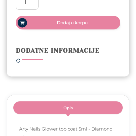
Nails
Glower
top
Dodaj u korpu
coat
5ml
-
Diamond
DODATNE INFORMACIJE
Glower
količina
Opis
Arty Nails Glower top coat 5ml - Diamond