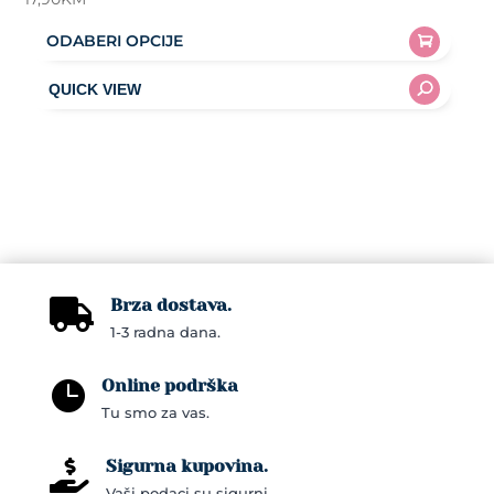
ODABERI OPCIJE
This
product
has
multiple
variants.
The
options
may
Brza dostava.
be

1-3 radna dana.
chosen
on
Online podrška

the
Tu smo za vas.
product
page
Sigurna kupovina.

Vaši podaci su sigurni.