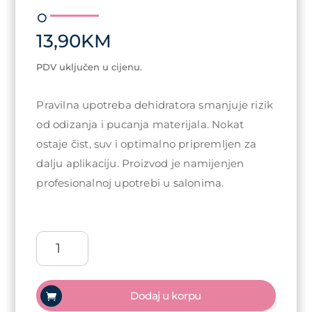
13,90
KM
PDV uključen u cijenu.
Pravilna upotreba dehidratora smanjuje rizik
od odizanja i pucanja materijala. Nokat
ostaje čist, suv i optimalno pripremljen za
dalju aplikaciju. Proizvod je namijenjen
profesionalnoj upotrebi u salonima.
Arty
Nails
dehidrator
15
Dodaj u korpu
ml