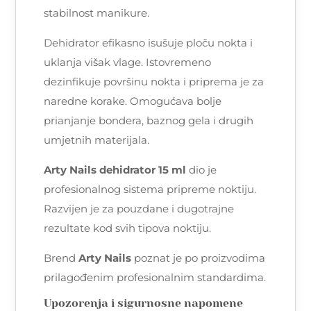
stabilnost manikure.
Dehidrator efikasno isušuje ploču nokta i
uklanja višak vlage. Istovremeno
dezinfikuje površinu nokta i priprema je za
naredne korake. Omogućava bolje
prianjanje bondera, baznog gela i drugih
umjetnih materijala.
Arty Nails dehidrator 15 ml
dio je
profesionalnog sistema pripreme noktiju.
Razvijen je za pouzdane i dugotrajne
rezultate kod svih tipova noktiju.
Brend
Arty Nails
poznat je po proizvodima
prilagođenim profesionalnim standardima.
Upozorenja i sigurnosne napomene