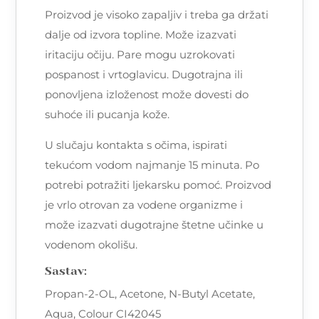
Proizvod je visoko zapaljiv i treba ga držati
dalje od izvora topline. Može izazvati
iritaciju očiju. Pare mogu uzrokovati
pospanost i vrtoglavicu. Dugotrajna ili
ponovljena izloženost može dovesti do
suhoće ili pucanja kože.
U slučaju kontakta s očima, ispirati
tekućom vodom najmanje 15 minuta. Po
potrebi potražiti ljekarsku pomoć. Proizvod
je vrlo otrovan za vodene organizme i
može izazvati dugotrajne štetne učinke u
vodenom okolišu.
Sastav:
Propan-2-OL, Acetone, N-Butyl Acetate,
Aqua, Colour CI42045