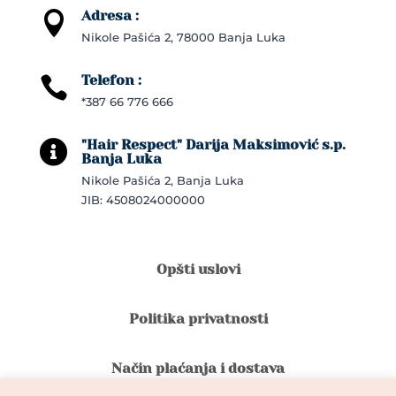
Adresa :

Nikole Pašića 2, 78000 Banja Luka
Telefon :

*387 66 776 666
"Hair Respect" Darija Maksimović s.p.

Banja Luka
Nikole Pašića 2, Banja Luka
JIB: 4508024000000
Opšti uslovi
Politika privatnosti
Način plaćanja i dostava