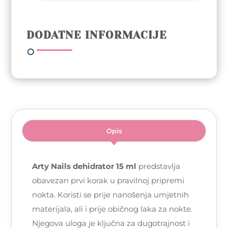
količina
DODATNE INFORMACIJE
Opis
Arty Nails dehidrator 15 ml
predstavlja
obavezan prvi korak u pravilnoj pripremi
nokta. Koristi se prije nanošenja umjetnih
materijala, ali i prije običnog laka za nokte.
Njegova uloga je ključna za dugotrajnost i