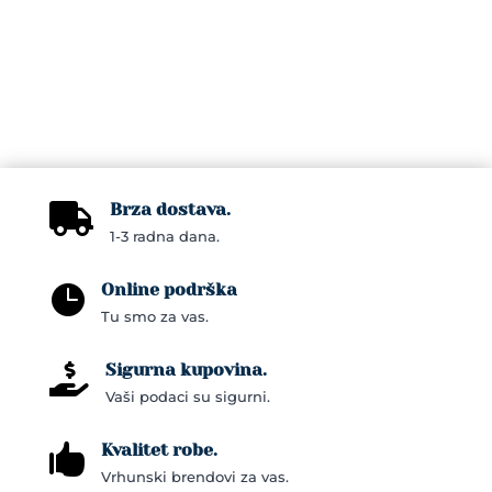
Brza dostava.

1-3 radna dana.
Online podrška

Tu smo za vas.
Sigurna kupovina.

Vaši podaci su sigurni.
Kvalitet robe.

Vrhunski brendovi za vas.