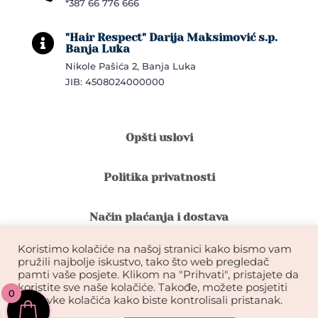
*387 66 776 666
"Hair Respect" Darija Maksimović s.p.

Banja Luka
Nikole Pašića 2, Banja Luka
JIB: 4508024000000
Opšti uslovi
Politika privatnosti
Način plaćanja i dostava
Koristimo kolačiće na našoj stranici kako bismo vam
Reklamacije i povrat robe
pružili najbolje iskustvo, tako što web pregledač
pamti vaše posjete. Klikom na "Prihvati", pristajete da
koristite sve naše kolačiće. Takođe, možete posjetiti
0
Garancija na kvalitet ekstenzija
postavke kolačića kako biste kontrolisali pristanak.