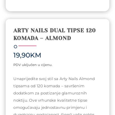
ARTY NAILS DUAL TIPSE 120
KOMADA – ALMOND
19,90
KM
PDV uključen u cijenu.
Unaprijedite svoj stil sa Arty Nails Almond
tipsama od 120 komada – savršenim
dodatkom za postizanje glamuroznih
noktiju. Ove vrhunske kvalitetne tipse
omogućavaju jednostavnu primjenu i
dugotrajnu postojanost, čineći vaše nokte