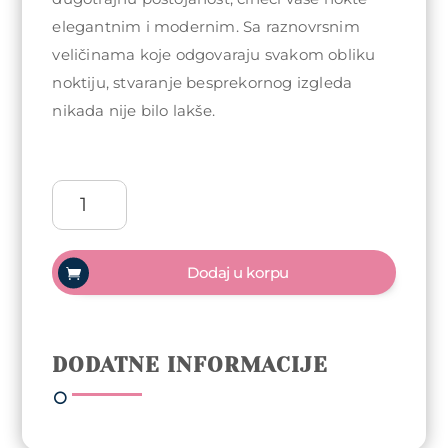
elegantnim i modernim. Sa raznovrsnim
veličinama koje odgovaraju svakom obliku
noktiju, stvaranje besprekornog izgleda
nikada nije bilo lakše.
Arty
Nails
Dual
tipse
Dodaj u korpu
120
komada
-
Almond
DODATNE INFORMACIJE
količina