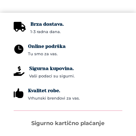
Brza dostava.

1-3 radna dana.
Online podrška

Tu smo za vas.
Sigurna kupovina.

Vaši podaci su sigurni.
Kvalitet robe.

Vrhunski brendovi za vas.
Sigurno kartično plaćanje