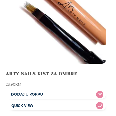
chosen
on
the
product
page
ARTY NAILS KIST ZA OMBRE
23,90
KM
DODAJ U KORPU