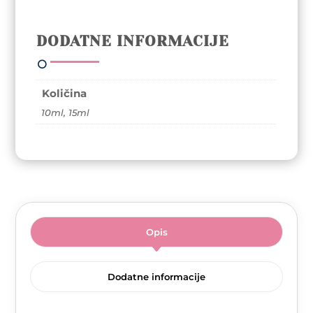
trajni
lak
DODATNE INFORMACIJE
-
Tiramisu
For
Two
Količina
(HEMA,
10ml, 15ml
DI-
HEMA,
TPO
FREE)
količina
Opis
Dodatne informacije