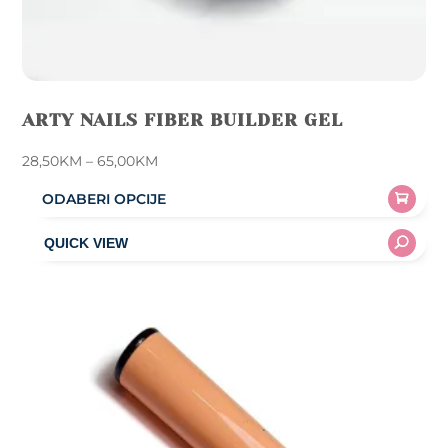
ARTY NAILS FIBER BUILDER GEL
Price
28,50
KM
–
65,00
KM
range:
ODABERI OPCIJE
28,50KM
This
through
product
65,00KM
has
multiple
variants.
The
options
may
be