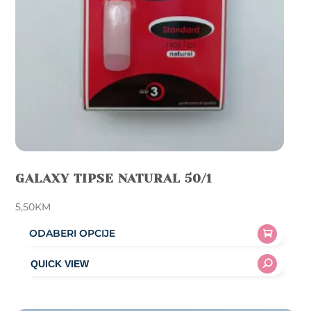
GALAXY TIPSE NATURAL 50/1
5,50
KM
ODABERI OPCIJE
This
product
has
multiple