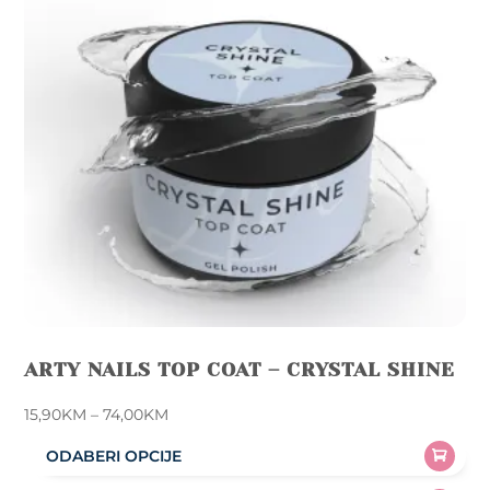
ARTY NAILS TOP COAT – CRYSTAL SHINE
Price
15,90
KM
–
74,00
KM
range:
ODABERI OPCIJE
15,90KM
This