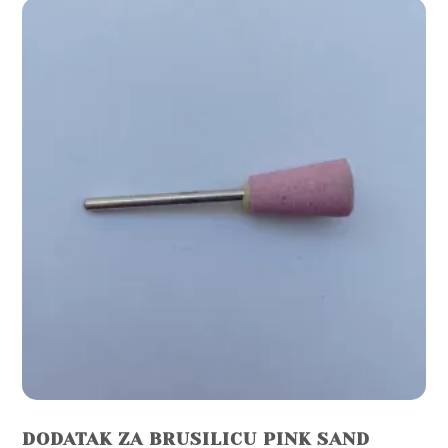
variants.
The
options
may
be
chosen
on
the
product
page
DODATAK ZA BRUSILICU PINK SAND