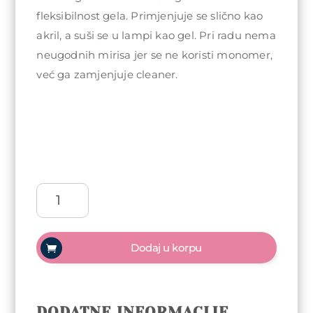
fleksibilnost gela. Primjenjuje se slično kao
akril, a suši se u lampi kao gel. Pri radu nema
neugodnih mirisa jer se ne koristi monomer,
već ga zamjenjuje cleaner.
Arty
Nails
Acrylic
gel
Dodaj u korpu
30ml
-
True
match
DODATNE INFORMACIJE