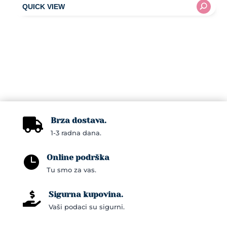
through
product
74,00KM
has
multiple
variants.
The
options
may
be
chosen
Brza dostava.

on
1-3 radna dana.
the
Online podrška
product

Tu smo za vas.
page
Sigurna kupovina.

Vaši podaci su sigurni.