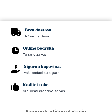
Brza dostava.

1-3 radna dana.
Online podrška

Tu smo za vas.
Sigurna kupovina.

Vaši podaci su sigurni.
Kvalitet robe.

Vrhunski brendovi za vas.
Sigurno kartično plaćanje