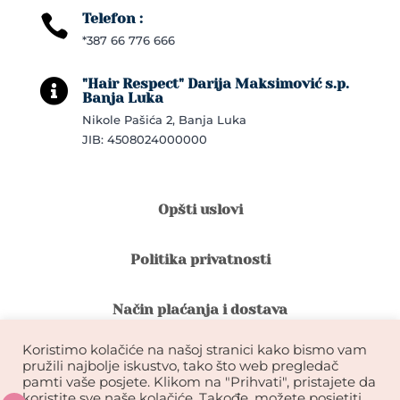
Telefon :

*387 66 776 666
"Hair Respect" Darija Maksimović s.p.

Banja Luka
Nikole Pašića 2, Banja Luka
JIB: 4508024000000
Opšti uslovi
Politika privatnosti
Način plaćanja i dostava
Koristimo kolačiće na našoj stranici kako bismo vam
Reklamacije i povrat robe
pružili najbolje iskustvo, tako što web pregledač
pamti vaše posjete. Klikom na "Prihvati", pristajete da
koristite sve naše kolačiće. Takođe, možete posjetiti