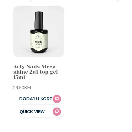
Arty Nails Mega
shine 2u1 top gel
15ml
29,50
KM
DODAJ U KORPU