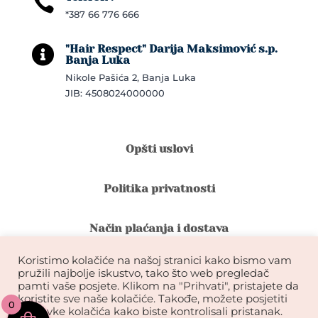

*387 66 776 666
"Hair Respect" Darija Maksimović s.p.

Banja Luka
Nikole Pašića 2, Banja Luka
JIB: 4508024000000
Opšti uslovi
Politika privatnosti
Način plaćanja i dostava
Koristimo kolačiće na našoj stranici kako bismo vam
Reklamacije i povrat robe
pružili najbolje iskustvo, tako što web pregledač
pamti vaše posjete. Klikom na "Prihvati", pristajete da
koristite sve naše kolačiće. Takođe, možete posjetiti
0
Garancija na kvalitet ekstenzija
postavke kolačića kako biste kontrolisali pristanak.