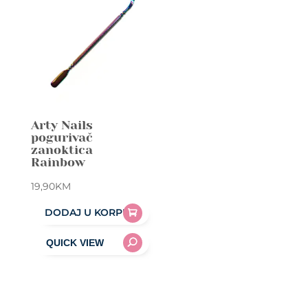
Arty Nails
pogurivač
zanoktica
Rainbow
19,90
KM
DODAJ U KORPU