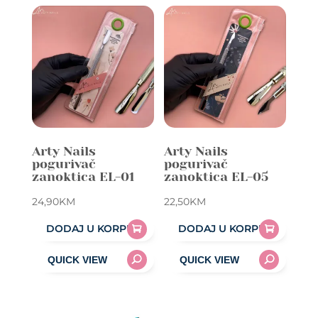
Arty Nails
Arty Nails
pogurivač
pogurivač
zanoktica EL-01
zanoktica EL-05
24,90
KM
22,50
KM
DODAJ U KORPU
DODAJ U KORPU