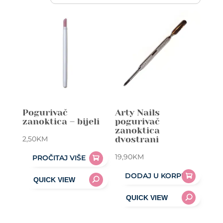
Pogurivač
Arty Nails
zanoktica – bijeli
pogurivač
zanoktica
2,50
KM
dvostrani
19,90
KM
PROČITAJ VIŠE
DODAJ U KORPU