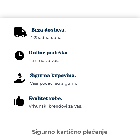
Brza dostava.

1-3 radna dana.
Online podrška

Tu smo za vas.
Sigurna kupovina.

Vaši podaci su sigurni.
Kvalitet robe.

Vrhunski brendovi za vas.
Sigurno kartično plaćanje