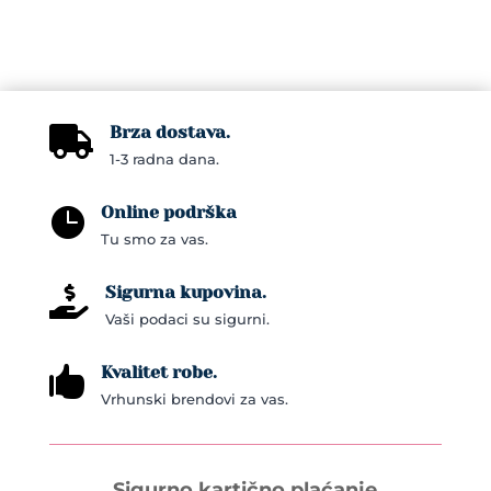
Brza dostava.

1-3 radna dana.
Online podrška

Tu smo za vas.
Sigurna kupovina.

Vaši podaci su sigurni.
Kvalitet robe.

Vrhunski brendovi za vas.
Sigurno kartično plaćanje