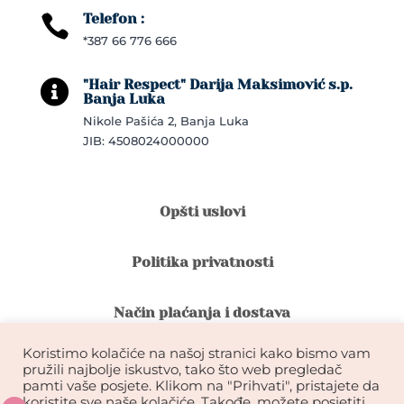
Telefon :

*387 66 776 666
"Hair Respect" Darija Maksimović s.p.

Banja Luka
Nikole Pašića 2, Banja Luka
JIB: 4508024000000
Opšti uslovi
Politika privatnosti
Način plaćanja i dostava
Koristimo kolačiće na našoj stranici kako bismo vam
Reklamacije i povrat robe
pružili najbolje iskustvo, tako što web pregledač
pamti vaše posjete. Klikom na "Prihvati", pristajete da
koristite sve naše kolačiće. Takođe, možete posjetiti