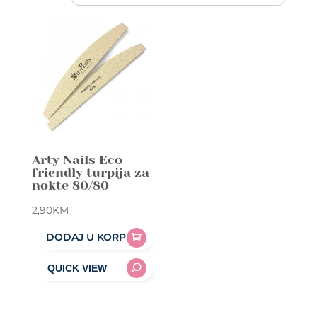
Arty Nails Eco
friendly turpija za
nokte 80/80
2,90
KM
DODAJ U KORPU