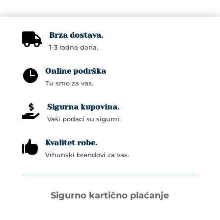
options
options
may
may
be
Brza dostava.

be
chosen
1-3 radna dana.
chosen
on
on
the
Online podrška

the
product
Tu smo za vas.
product
page
page
Sigurna kupovina.

Vaši podaci su sigurni.
Kvalitet robe.

Vrhunski brendovi za vas.
Sigurno kartično plaćanje