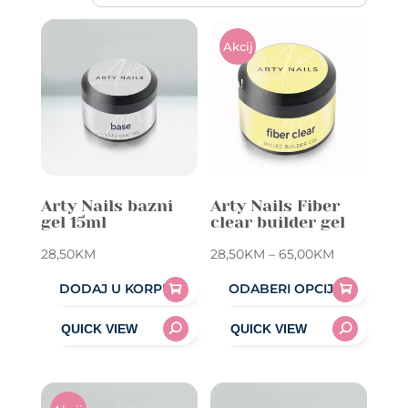
Akcij
A!
Arty Nails bazni
Arty Nails Fiber
gel 15ml
clear builder gel
Price
28,50
KM
28,50
KM
–
65,00
KM
range:
DODAJ U KORPU
ODABERI OPCIJE
28,50KM
This
through
product
65,00KM
has
multiple