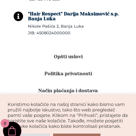
"Hair Respect" Darija Maksimović s.p.

Banja Luka
Nikole Pašića 2, Banja Luka
JIB: 4508024000000
Opšti uslovi
Politika privatnosti
Način plaćanja i dostava
Koristimo kolačiće na našoj stranici kako bismo vam
Reklamacije i povrat robe
pružili najbolje iskustvo, tako što web pregledač
pamti vaše posjete. Klikom na "Prihvati", pristajete da
koristite sve naše kolačiće. Takođe, možete posjetiti
0
Garancija na kvalitet ekstenzija
postavke kolačića kako biste kontrolisali pristanak.