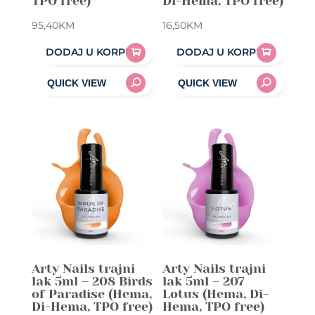
TPO free)
Di-Hema, TPO free)
95,40
KM
16,50
KM
DODAJ U KORPU
DODAJ U KORPU
Arty Nails trajni
Arty Nails trajni
lak 5ml – 208 Birds
lak 5ml – 207
of Paradise (Hema,
Lotus (Hema, Di-
Di-Hema, TPO free)
Hema, TPO free)