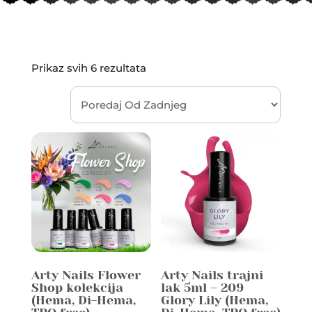
Sorted
Prikaz svih 6 rezultata
by
latest
Arty Nails Flower
Arty Nails trajni
Shop kolekcija
lak 5ml – 209
(Hema, Di-Hema,
Glory Lily (Hema,