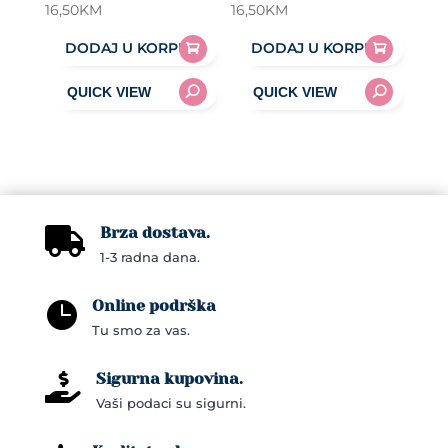
16,50
KM
16,50
KM
DODAJ U KORPU
DODAJ U KORPU
Brza dostava.

1-3 radna dana.
Online podrška

Tu smo za vas.
Sigurna kupovina.

Vaši podaci su sigurni.