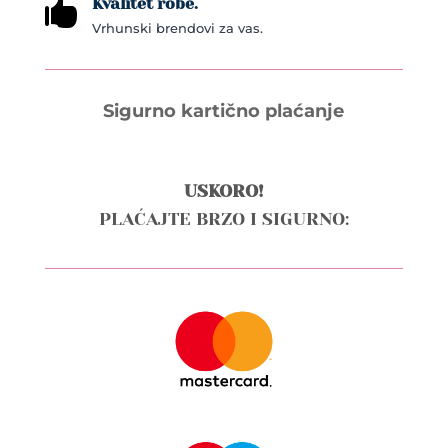
Kvalitet robe.

Vrhunski brendovi za vas.
Sigurno kartično plaćanje
USKORO!
PLAĆAJTE BRZO I SIGURNO: