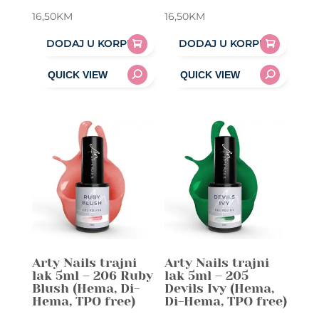
16,50
KM
16,50
KM
DODAJ U KORPU
DODAJ U KORPU
Arty Nails trajni
Arty Nails trajni
lak 5ml – 206 Ruby
lak 5ml – 205
Blush (Hema, Di-
Devils Ivy (Hema,
Hema, TPO free)
Di-Hema, TPO free)