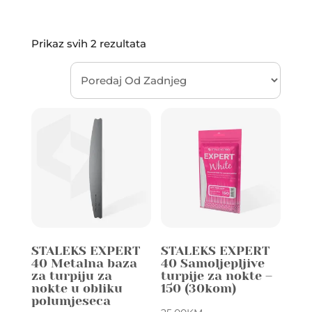
Sorted
Prikaz svih 2 rezultata
by
latest
STALEKS EXPERT
STALEKS EXPERT
40 Metalna baza
40 Samoljepljive
za turpiju za
turpije za nokte –
nokte u obliku
150 (30kom)
polumjeseca