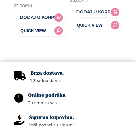
25,00
KM
22,00
KM
DODAJ U KORPU
DODAJ U KORPU
Brza dostava.

1-3 radna dana.
Online podrška

Tu smo za vas.
Sigurna kupovina.

Vaši podaci su sigurni.