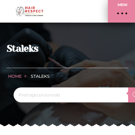
MENI
Staleks
HOME
STALEKS
Products
search