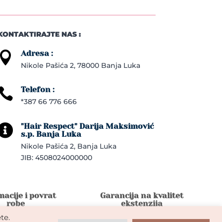
KONTAKTIRAJTE NAS :
Adresa :

Nikole Pašića 2, 78000 Banja Luka
Telefon :

*387 66 776 666
"Hair Respect" Darija Maksimović

s.p. Banja Luka
Nikole Pašića 2, Banja Luka
JIB: 4508024000000
acije i povrat
Garancija na kvalitet
robe
ekstenzija
te.