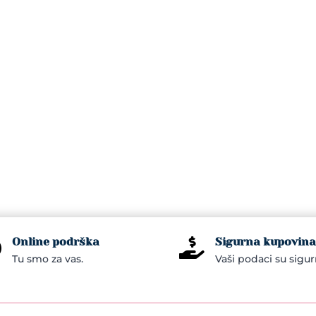
Online podrška
Sigurna kupovina


Tu smo za vas.
Vaši podaci su sigur