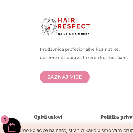
Prodavnica profesionalne kozmetike,
opreme i pribora za frizere i kozmetičare.
SAZNAJ VIŠE
Opšti uslovi
Politika priv
0
Koristimo kolačiće na našoj stranici kako bismo vam pruži