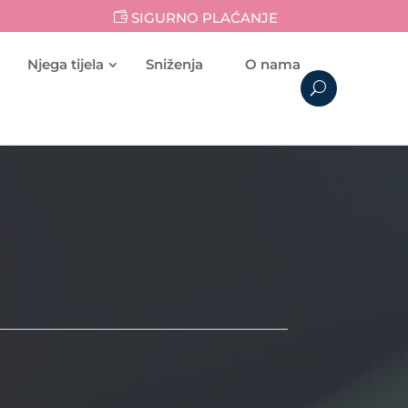
SIGURNO PLAĆANJE
Njega tijela
Sniženja
O nama