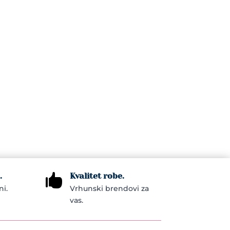
.
Kvalitet robe.

ni.
Vrhunski brendovi za
vas.