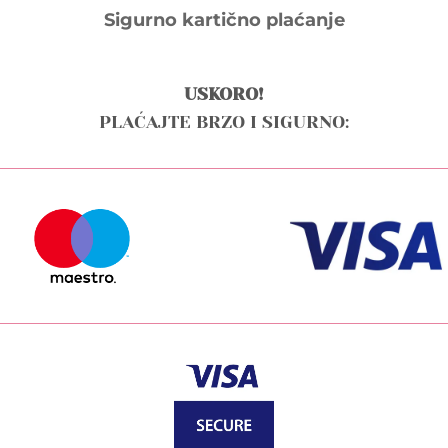
Sigurno kartično plaćanje
USKORO!
PLAĆAJTE BRZO I SIGURNO: