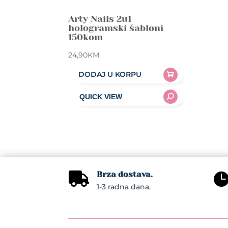
Arty Nails 2u1
hologramski šabloni
150kom
24,90
KM
DODAJ U KORPU
Brza dostava.

1-3 radna dana.