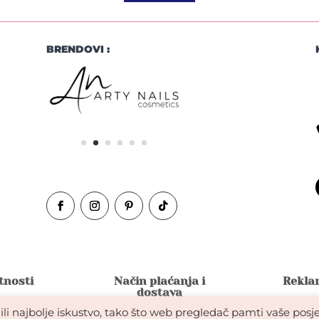
BRENDOVI :
atnosti
Način plaćanja i
Reklam
dostava
li najbolje iskustvo, tako što web pregledač pamti vaše posje