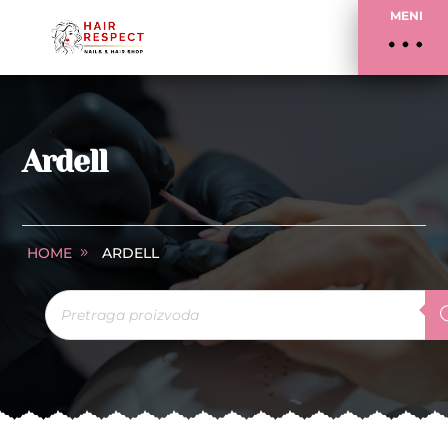
MENI
Ardell
HOME
ARDELL
Products
search