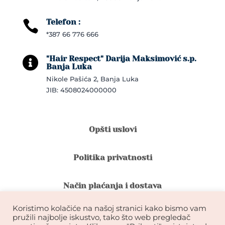
Telefon :

*387 66 776 666
"Hair Respect" Darija Maksimović s.p.

Banja Luka
Nikole Pašića 2, Banja Luka
JIB: 4508024000000
Opšti uslovi
Politika privatnosti
Način plaćanja i dostava
Koristimo kolačiće na našoj stranici kako bismo vam
Reklamacije i povrat robe
pružili najbolje iskustvo, tako što web pregledač