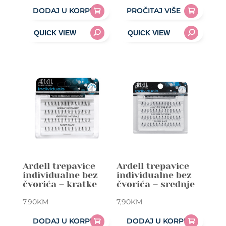
DODAJ U KORPU
PROČITAJ VIŠE
Ardell trepavice
Ardell trepavice
individualne bez
individualne bez
čvorića – kratke
čvorića – srednje
7,90
KM
7,90
KM
DODAJ U KORPU
DODAJ U KORPU