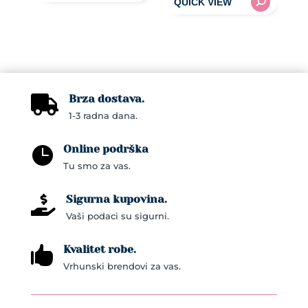
Brza dostava.

1-3 radna dana.
Online podrška

Tu smo za vas.
Sigurna kupovina.

Vaši podaci su sigurni.
Kvalitet robe.

Vrhunski brendovi za vas.