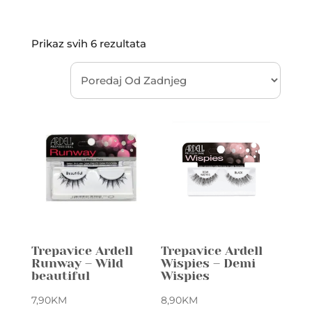
Sorted
Prikaz svih 6 rezultata
by
latest
Trepavice Ardell
Trepavice Ardell
Runway – Wild
Wispies – Demi
beautiful
Wispies
7,90
KM
8,90
KM