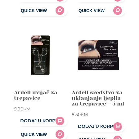
Ardell uvijač za
Ardell sredstvo za
trepavice
uklanjanje ljepila
za trepavice – 5 ml
9,90
KM
8,50
KM
DODAJ U KORPU
DODAJ U KORPU