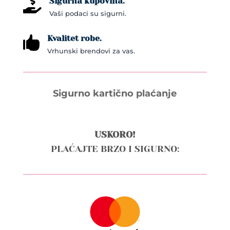
Sigurna kupovina.

Vaši podaci su sigurni.
Kvalitet robe.

Vrhunski brendovi za vas.
Sigurno kartično plaćanje
USKORO!
PLAĆAJTE BRZO I SIGURNO: