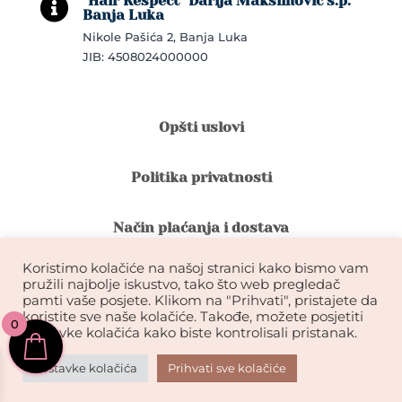
"Hair Respect" Darija Maksimović s.p.

Banja Luka
Nikole Pašića 2, Banja Luka
JIB: 4508024000000
Opšti uslovi
Politika privatnosti
Način plaćanja i dostava
Koristimo kolačiće na našoj stranici kako bismo vam
Reklamacije i povrat robe
pružili najbolje iskustvo, tako što web pregledač
pamti vaše posjete. Klikom na "Prihvati", pristajete da
koristite sve naše kolačiće. Takođe, možete posjetiti
0
Garancija na kvalitet ekstenzija
postavke kolačića kako biste kontrolisali pristanak.
Postavke kolačića
Prihvati sve kolačiće
KIKDESIGN© 2026