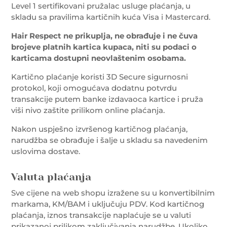
Level 1 sertifikovani pružalac usluge plaćanja, u
skladu sa pravilima kartičnih kuća Visa i Mastercard.
Hair Respect ne prikuplja, ne obrađuje i ne čuva
brojeve platnih kartica kupaca, niti su podaci o
karticama dostupni neovlaštenim osobama.
Kartično plaćanje koristi 3D Secure sigurnosni
protokol, koji omogućava dodatnu potvrdu
transakcije putem banke izdavaoca kartice i pruža
viši nivo zaštite prilikom online plaćanja.
Nakon uspješno izvršenog kartičnog plaćanja,
narudžba se obrađuje i šalje u skladu sa navedenim
uslovima dostave.
Valuta plaćanja
Sve cijene na web shopu izražene su u konvertibilnim
markama, KM/BAM i uključuju PDV. Kod kartičnog
plaćanja, iznos transakcije naplaćuje se u valuti
prikazanoj prilikom zaključivanja narudžbe. Ukoliko