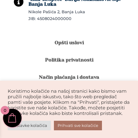

Banja Luka
Nikole Pašića 2, Banja Luka
JIB: 4508024000000
Opšti uslovi
Politika privatnosti
Način plaćanja i dostava
Koristimo kolačiće na našoj stranici kako bismo vam
Reklamacije i povrat robe
pružili najbolje iskustvo, tako što web pregledač
pamti vaše posjete. Klikom na "Prihvati", pristajete da
koristite sve naše kolačiće. Takođe, možete posjetiti
0
Garancija na kvalitet ekstenzija
postavke kolačića kako biste kontrolisali pristanak.
Postavke kolačića
Prihvati sve kolačiće
KIKDESIGN© 2026