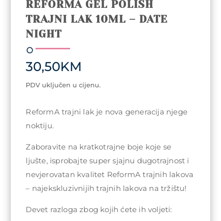
REFORMA GEL POLISH
TRAJNI LAK 10ML – DATE
NIGHT
30,50
KM
PDV uključen u cijenu.
ReformA trajni lak je nova generacija njege
noktiju.
Zaboravite na kratkotrajne boje koje se
ljušte, isprobajte super sjajnu dugotrajnost i
nevjerovatan kvalitet ReformA trajnih lakova
– najekskluzivnijih trajnih lakova na tržištu!
Devet razloga zbog kojih ćete ih voljeti: