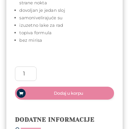
strane nokta
dovoljan je jedan sloj
samonivelirajuće su
izuzetno lake za rad
topiva formula
bez mirisa
Arty
Nails
trajni
lak
Dodaj u korpu
5ml
-
075
Scandal
DODATNE INFORMACIJE
količina