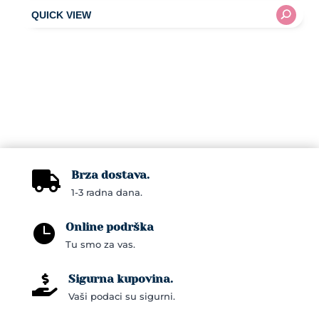
This
through
product
74,00KM
has
multiple
variants.
The
options
may
be
chosen
Brza dostava.

on
1-3 radna dana.
the
Online podrška
product

Tu smo za vas.
page
Sigurna kupovina.

Vaši podaci su sigurni.