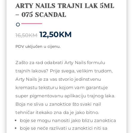
ARTY NAILS TRAJNI LAK 5ML
– 075 SCANDAL
Original
Current
12,50
KM
16,50
KM
price
price
was:
is:
PDV uključen u cijenu.
16,50KM.
12,50KM.
Zašto za rad odabrati Arty Nails formulu
trajnih lakova? Prije svega, velikim trudom,
Arty Nails je za vas stvorio jedinstvenu
kremastu teksturu kojom vam garantuje
super pigmentovanu aplikaciju trajnog laka.
Boja ne sliva u zanoktice što svaki nail
tehničar itekako zna da je jako bitno.
boje se mogu nanositi jako blizu zanoktica
boje se neće razlivati u zanoktici niti sa