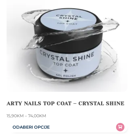
ARTY NAILS TOP COAT – CRYSTAL SHINE
Price
15,90
KM
–
74,00
KM
range:
ODABERI OPCIJE
15,90KM