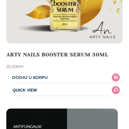
page
ARTY NAILS BOOSTER SERUM 30ML
25,50
KM
DODAJ U KORPU