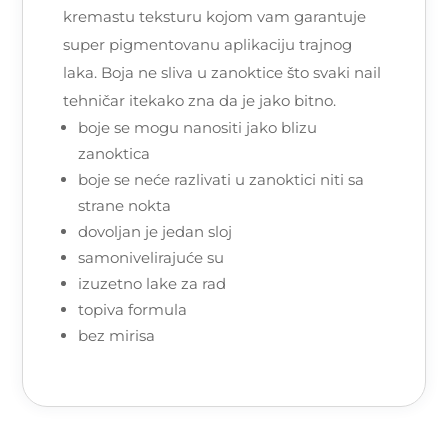
kremastu teksturu kojom vam garantuje
super pigmentovanu aplikaciju trajnog
laka. Boja ne sliva u zanoktice što svaki nail
tehničar itekako zna da je jako bitno.
boje se mogu nanositi jako blizu
zanoktica
boje se neće razlivati u zanoktici niti sa
strane nokta
dovoljan je jedan sloj
samonivelirajuće su
izuzetno lake za rad
topiva formula
bez mirisa