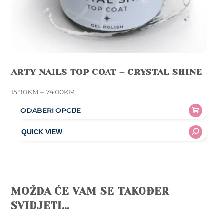
ARTY NAILS TOP COAT – CRYSTAL SHINE
Price
15,90
KM
–
74,00
KM
range:
ODABERI OPCIJE
15,90KM
This
through
product
74,00KM
has
multiple
variants.
The
MOŽDA ĆE VAM SE TAKOĐER
options
SVIDJETI…
may