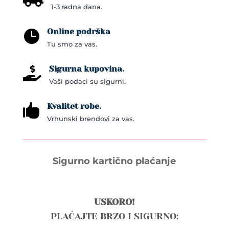
1-3 radna dana.
Online podrška

Tu smo za vas.
Sigurna kupovina.

Vaši podaci su sigurni.
Kvalitet robe.

Vrhunski brendovi za vas.
Sigurno kartično plaćanje
USKORO!
PLAĆAJTE BRZO I SIGURNO: