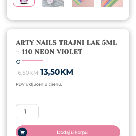
ARTY NAILS TRAJNI LAK 5ML
– 110 NEON VIOLET
Original
Current
13,50
KM
16,50
KM
price
price
was:
is:
PDV uključen u cijenu.
16,50KM.
13,50KM.
Arty
Nails
trajni
lak
Dodaj u korpu
5ml