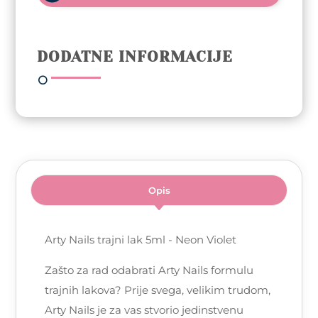
-
110
Neon
DODATNE INFORMACIJE
Violet
količina
Opis
Arty Nails trajni lak 5ml - Neon Violet
Zašto za rad odabrati Arty Nails formulu
trajnih lakova? Prije svega, velikim trudom,
Arty Nails je za vas stvorio jedinstvenu