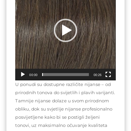
00:00
00:26
U ponudi su dostupne različite nijanse – od
prirodnih tonova do svijetlih i plavih varijanti.
Tamnije nijanse dolaze u svom prirodnom
obliku, dok su svjetlije nijanse profesionalno
posvijetljene kako bi se postigli željeni
tonovi, uz maksimalno očuvanje kvaliteta