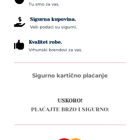
Tu smo za vas.
page
Sigurna kupovina.

Vaši podaci su sigurni.
Kvalitet robe.

Vrhunski brendovi za vas.
Sigurno kartično plaćanje
USKORO!
PLAĆAJTE BRZO I SIGURNO: