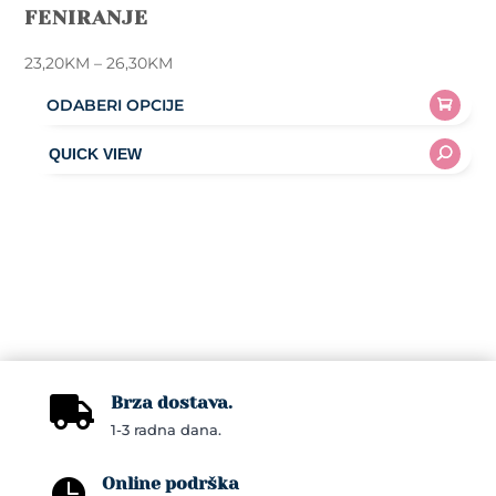
FENIRANJE
Price
23,20
KM
–
26,30
KM
range:
ODABERI OPCIJE
23,20KM
This
through
product
26,30KM
has
multiple
variants.
The
options
may
be
chosen
Brza dostava.

on
1-3 radna dana.
the
Online podrška
product
