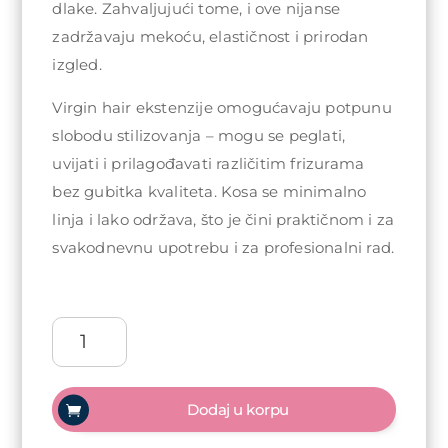
dlake. Zahvaljujući tome, i ove nijanse
zadržavaju mekoću, elastičnost i prirodan
izgled.
Virgin hair ekstenzije omogućavaju potpunu
slobodu stilizovanja – mogu se peglati,
uvijati i prilagođavati različitim frizurama
bez gubitka kvaliteta. Kosa se minimalno
linja i lako održava, što je čini praktičnom i za
svakodnevnu upotrebu i za profesionalni rad.
Virgin
Hair
ekstenzija
na
Dodaj u korpu
klipse
jednodijelna