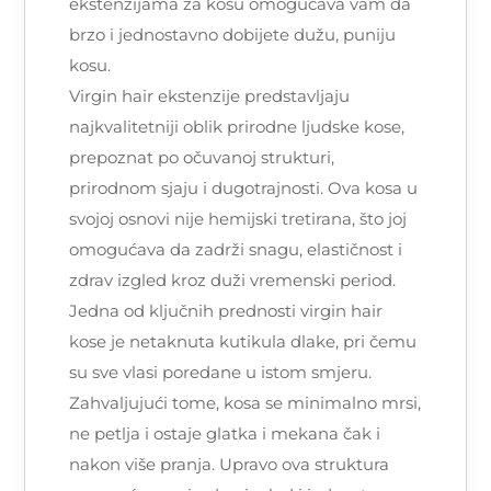
ekstenzijama za kosu omogućava vam da
brzo i jednostavno dobijete dužu, puniju
kosu.
Virgin hair ekstenzije predstavljaju
najkvalitetniji oblik prirodne ljudske kose,
prepoznat po očuvanoj strukturi,
prirodnom sjaju i dugotrajnosti. Ova kosa u
svojoj osnovi nije hemijski tretirana, što joj
omogućava da zadrži snagu, elastičnost i
zdrav izgled kroz duži vremenski period.
Jedna od ključnih prednosti virgin hair
kose je netaknuta kutikula dlake, pri čemu
su sve vlasi poredane u istom smjeru.
Zahvaljujući tome, kosa se minimalno mrsi,
ne petlja i ostaje glatka i mekana čak i
nakon više pranja. Upravo ova struktura