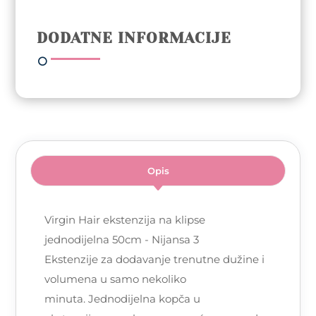
50cm
-
DODATNE INFORMACIJE
Nijansa
3
količina
Opis
Virgin Hair ekstenzija na klipse
jednodijelna 50cm - Nijansa 3
Ekstenzije za dodavanje trenutne dužine i
volumena u samo nekoliko
minuta. Jednodijelna kopča u