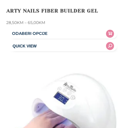
ARTY NAILS FIBER BUILDER GEL
Price
28,50
KM
–
65,00
KM
range:
ODABERI OPCIJE
28,50KM
This
through
product
65,00KM
has
multiple
variants.
The
options
may
be
chosen
on
the