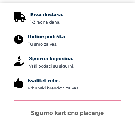
Brza dostava.

1-3 radna dana.
Online podrška

Tu smo za vas.
Sigurna kupovina.

Vaši podaci su sigurni.
Kvalitet robe.

Vrhunski brendovi za vas.
Sigurno kartično plaćanje