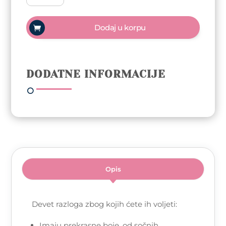
lak
-
Dodaj u korpu
Toxic
Love
10ml
količina
DODATNE INFORMACIJE
Opis
Devet razloga zbog kojih ćete ih voljeti:
Imaju prekrasne boje, od sočnih