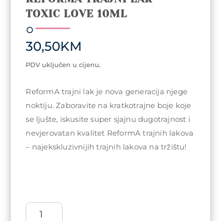
TOXIC LOVE 10ML
30,50
KM
PDV uključen u cijenu.
ReformA trajni lak je nova generacija njege
noktiju. Zaboravite na kratkotrajne boje koje
se ljušte, iskusite super sjajnu dugotrajnost i
nevjerovatan kvalitet ReformA trajnih lakova
– najekskluzivnijih trajnih lakova na tržištu!
ReformA
trajni