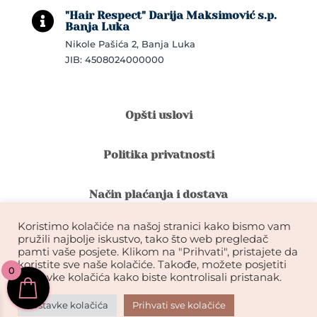
"Hair Respect" Darija Maksimović s.p.

Banja Luka
Nikole Pašića 2, Banja Luka
JIB: 4508024000000
Opšti uslovi
Politika privatnosti
Način plaćanja i dostava
Koristimo kolačiće na našoj stranici kako bismo vam
Reklamacije i povrat robe
pružili najbolje iskustvo, tako što web pregledač
pamti vaše posjete. Klikom na "Prihvati", pristajete da
koristite sve naše kolačiće. Takođe, možete posjetiti
0
Garancija na kvalitet ekstenzija
postavke kolačića kako biste kontrolisali pristanak.
Postavke kolačića
Prihvati sve kolačiće