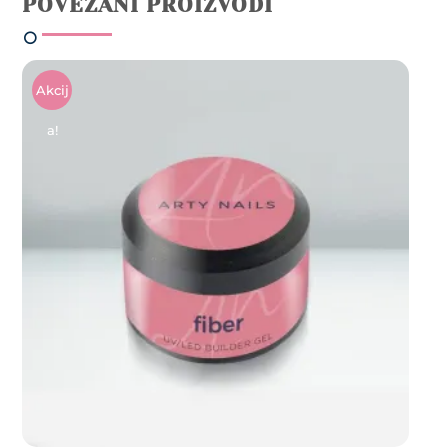
POVEZANI PROIZVODI
Akcij
A!