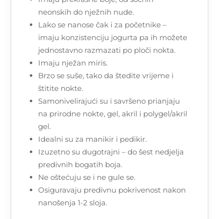
neonskih do nježnih nude.
Lako se nanose čak i za početnike –
imaju konzistenciju jogurta pa ih možete
jednostavno razmazati po ploči nokta.
Imaju nježan miris.
Brzo se suše, tako da štedite vrijeme i
štitite nokte.
Samonivelirajući su i savršeno prianjaju
na prirodne nokte, gel, akril i polygel/akril
gel.
Idealni su za manikir i pedikir.
Izuzetno su dugotrajni – do šest nedjelja
predivnih bogatih boja.
Ne oštećuju se i ne gule se.
Osiguravaju predivnu pokrivenost nakon
nanošenja 1-2 sloja.