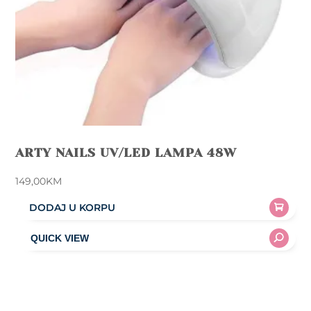
product
page
ARTY NAILS UV/LED LAMPA 48W
149,00
KM
DODAJ U KORPU