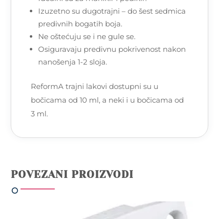
Izuzetno su dugotrajni – do šest sedmica
predivnih bogatih boja.
Ne oštećuju se i ne gule se.
Osiguravaju predivnu pokrivenost nakon
nanošenja 1-2 sloja.
ReformA trajni lakovi dostupni su u
bočicama od 10 ml, a neki i u bočicama od
3 ml.
POVEZANI PROIZVODI