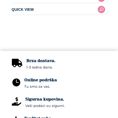
Brza dostava.

1-3 radna dana.
Online podrška

Tu smo za vas.
Sigurna kupovina.

Vaši podaci su sigurni.