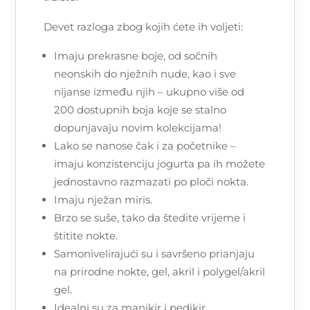
Devet razloga zbog kojih ćete ih voljeti:
Imaju prekrasne boje, od sočnih
neonskih do nježnih nude, kao i sve
nijanse između njih – ukupno više od
200 dostupnih boja koje se stalno
dopunjavaju novim kolekcijama!
Lako se nanose čak i za početnike –
imaju konzistenciju jogurta pa ih možete
jednostavno razmazati po ploči nokta.
Imaju nježan miris.
Brzo se suše, tako da štedite vrijeme i
štitite nokte.
Samonivelirajući su i savršeno prianjaju
na prirodne nokte, gel, akril i polygel/akril
gel.
Idealni su za manikir i pedikir.