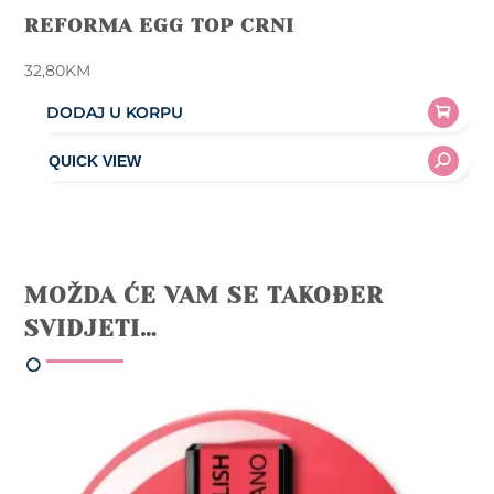
REFORMA EGG TOP CRNI
32,80
KM
DODAJ U KORPU
MOŽDA ĆE VAM SE TAKOĐER
SVIDJETI…