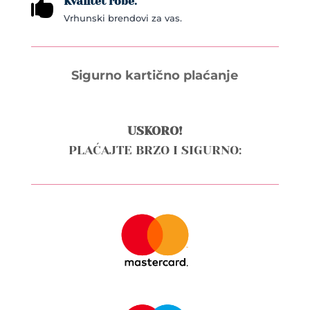
Kvalitet robe.

Vrhunski brendovi za vas.
Sigurno kartično plaćanje
USKORO!
PLAĆAJTE BRZO I SIGURNO: