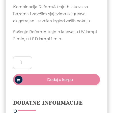
Kombinacija ReformA trajnih lakova sa
bazama i završim sjajevima osigurava
dugotrajan i savršen izgled vaših noktiju.
Sušenje ReformA trajnih lakova: u UV lampi
2 min, u LED lampi 1 min.
ReformA
Gel
polish
Trajni
Dodaj u korpu
lak
10ml
-
Taffy
DODATNE INFORMACIJE
količina