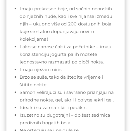
Imaju prekrasne boje, od sočnih neonskih
do nježnih nude, kao i sve nijanse između
njih – ukupno više od 200 dostupnih boja
koje se stalno dopunjavaju novim
kolekcijama!
Lako se nanose čak i za početnike – imaju
konzistenciju jogurta pa ih možete
jednostavno razmazati po ploči nokta.
Imaju nježan miris.
Brzo se suše, tako da štedite vrijeme i
štitite nokte.
Samonivelirajući su i savršeno prianjaju na
prirodne nokte, gel, akril i polygel/akril gel.
Idealni su za manikir i pedikir.
Izuzetno su dugotrajni – do šest sedmica
predivnih bogatih boja.
Ne oštećuju se i ne gule se.