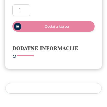
ReformA
Gel
polish
Trajni
Dodaj u korpu
lak
10ml
-
Spring
DODATNE INFORMACIJE
Note
količina