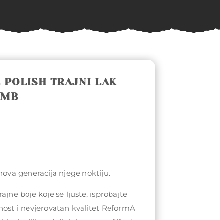
 POLISH TRAJNI LAK
OMB
 nova generacija njege noktiju.
ajne boje koje se ljušte, isprobajte
nost i nevjerovatan kvalitet ReformA