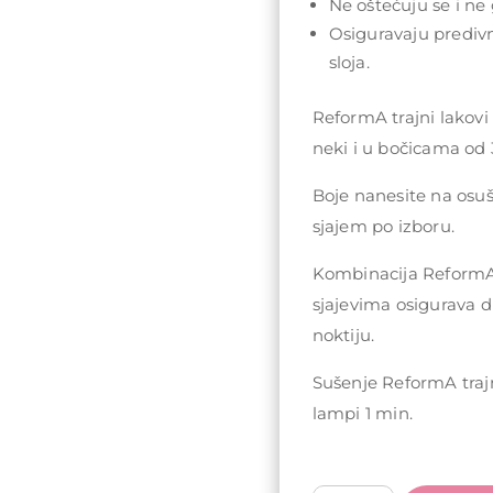
Ne oštećuju se i ne 
Osiguravaju prediv
sloja.
ReformA trajni lakovi
neki i u bočicama od 
Boje nanesite na osu
sjajem po izboru.
Kombinacija ReformA 
sjajevima osigurava d
noktiju.
Sušenje ReformA traj
lampi 1 min.