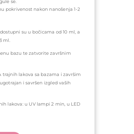
gule se.
nu pokrivenost nakon nanošenja 1-2
 dostupni su u bočicama od 10 ml, a
3 ml.
šenu bazu te zatvorite završnim
trajnih lakova sa bazama i završim
ugotrajan i savršen izgled vaših
nih lakova: u UV lampi 2 min, u LED