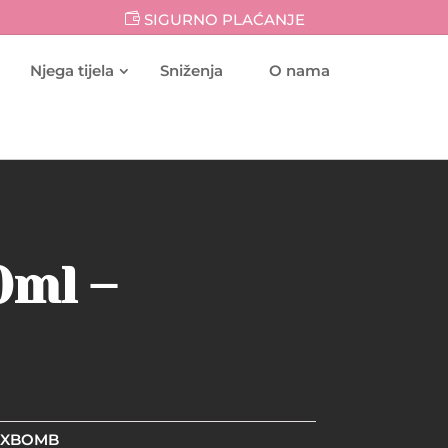
SIGURNO PLAĆANJE
Njega tijela
Sniženja
O nama
0ml –
SEXBOMB