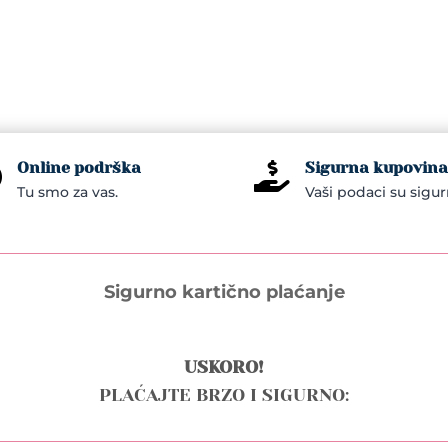
Online podrška
Sigurna kupovina


Tu smo za vas.
Vaši podaci su sigur
Sigurno kartično plaćanje
USKORO!
PLAĆAJTE BRZO I SIGURNO: