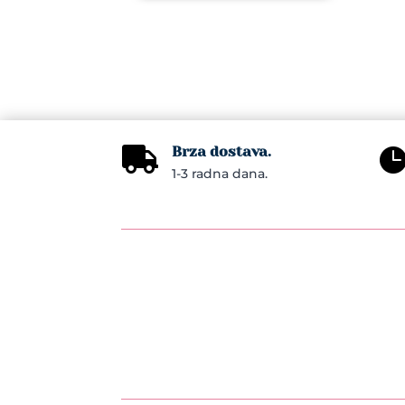
Brza dostava.

1-3 radna dana.