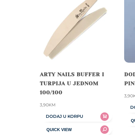
ARTY NAILS BUFFER I
DOD
TURPIJA U JEDNOM
PIN
100/100
3,90
3,90
KM
D
DODAJ U KORPU