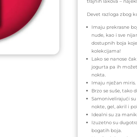
trajnih lakova – najeks
Devet razloga zbog koj
Imaju prekrasne boj
nude, kao i sve nij
dostupnih boja koj
kolekcijama!
Lako se nanose čak 
jogurta pa ih može
nokta.
Imaju nježan miris.
Brzo se suše, tako da
Samonivelirajući su
nokte, gel, akril i po
Idealni su za maniki
Izuzetno su dugotra
bogatih boja.