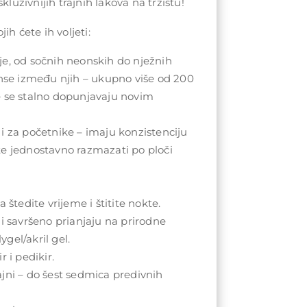
kluzivnijih trajnih lakova na tržištu!
ih ćete ih voljeti:
e, od sočnih neonskih do nježnih
anse između njih – ukupno više od 200
e se stalno dopunjavaju novim
i za početnike – imaju konzistenciju
te jednostavno razmazati po ploči
 štedite vrijeme i štitite nokte.
 i savršeno prianjaju na prirodne
lygel/akril gel.
r i pedikir.
jni – do šest sedmica predivnih