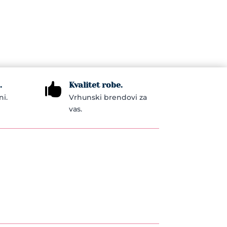
.
Kvalitet robe.

ni.
Vrhunski brendovi za
vas.