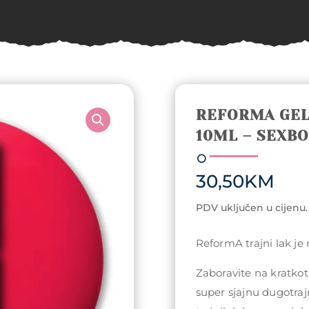
REFORMA GEL
10ML – SEXB
30,50
KM
PDV uključen u cijenu.
ReformA trajni lak je
Zaboravite na kratkotr
super sjajnu dugotraj