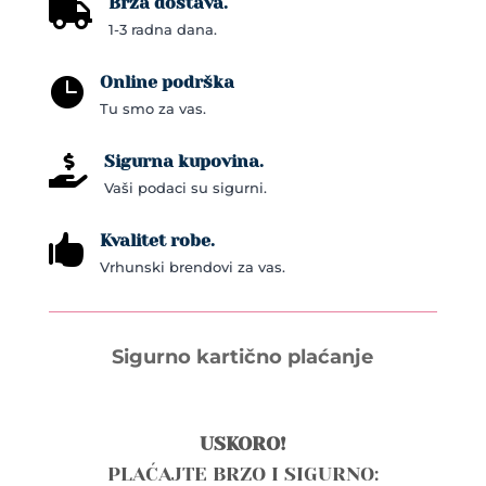
Brza dostava.

1-3 radna dana.
Online podrška

Tu smo za vas.
Sigurna kupovina.

Vaši podaci su sigurni.
Kvalitet robe.

Vrhunski brendovi za vas.
Sigurno kartično plaćanje
USKORO!
PLAĆAJTE BRZO I SIGURNO: