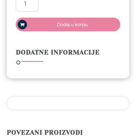
Gel
polish
Trajni
Dodaj u korpu
lak
10ml
-
Sardinia
DODATNE INFORMACIJE
količina
POVEZANI PROIZVODI