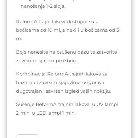
nanošenja 1-2 sloja.
ReformA trajni lakovi dostupni su u
bočicama od 10 ml, a neki i u bočicama od 3
ml.
Boje nanesite na osušenu bazu te zatvorite
završnim sjajem po izboru.
Kombinacija ReformA trajnih lakova sa
bazama i završim sjajevima osigurava
dugotrajan i savršen izgled vaših noktiju.
Sušenje ReformA trajnih lakova: u UV lampi
2 min, u LED lampi 1 min.
ReformA