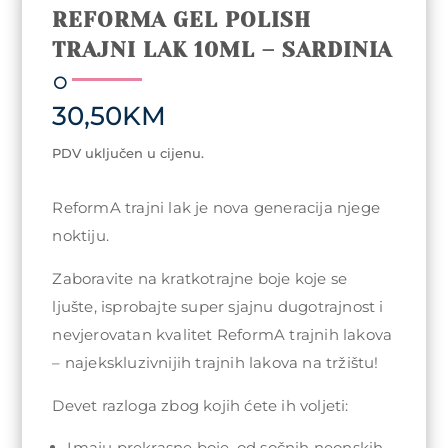
REFORMA GEL POLISH
TRAJNI LAK 10ML – SARDINIA
30,50
KM
PDV uključen u cijenu.
ReformA trajni lak je nova generacija njege
noktiju.
Zaboravite na kratkotrajne boje koje se
ljušte, isprobajte super sjajnu dugotrajnost i
nevjerovatan kvalitet ReformA trajnih lakova
– najekskluzivnijih trajnih lakova na tržištu!
Devet razloga zbog kojih ćete ih voljeti:
Imaju prekrasne boje, od sočnih neonskih