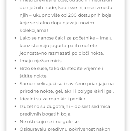
do nježnih nude, kao i sve nijanse između
njih – ukupno više od 200 dostupnih boja
koje se stalno dopunjavaju novim
kolekcijama!
Lako se nanose čak i za početnike – imaju
konzistenciju jogurta pa ih možete
jednostavno razmazati po ploči nokta.
Imaju nježan miris.
Brzo se suše, tako da štedite vrijeme i
štitite nokte.
Samonivelirajući su i savršeno prianjaju na
prirodne nokte, gel, akril i polygel/akril gel.
Idealni su za manikir i pedikir.
Izuzetno su dugotrajni – do šest sedmica
predivnih bogatih boja.
Ne oštećuju se i ne gule se.
Osiguravaju predivnu pokrivenost nakon