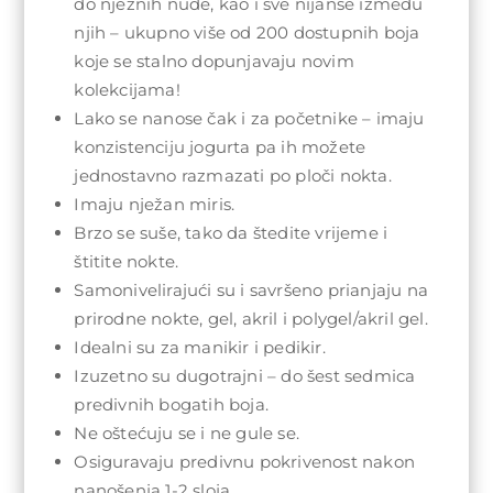
do nježnih nude, kao i sve nijanse između
njih – ukupno više od 200 dostupnih boja
koje se stalno dopunjavaju novim
kolekcijama!
Lako se nanose čak i za početnike – imaju
konzistenciju jogurta pa ih možete
jednostavno razmazati po ploči nokta.
Imaju nježan miris.
Brzo se suše, tako da štedite vrijeme i
štitite nokte.
Samonivelirajući su i savršeno prianjaju na
prirodne nokte, gel, akril i polygel/akril gel.
Idealni su za manikir i pedikir.
Izuzetno su dugotrajni – do šest sedmica
predivnih bogatih boja.
Ne oštećuju se i ne gule se.
Osiguravaju predivnu pokrivenost nakon
nanošenja 1-2 sloja.