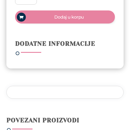
polish
Trajni
Dodaj u korpu
lak
10ml
-
Safari
DODATNE INFORMACIJE
količina
POVEZANI PROIZVODI