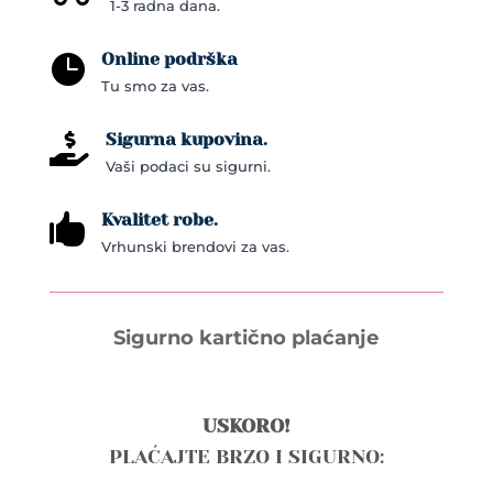
1-3 radna dana.
Online podrška

Tu smo za vas.
Sigurna kupovina.

Vaši podaci su sigurni.
Kvalitet robe.

Vrhunski brendovi za vas.
Sigurno kartično plaćanje
USKORO!
PLAĆAJTE BRZO I SIGURNO: