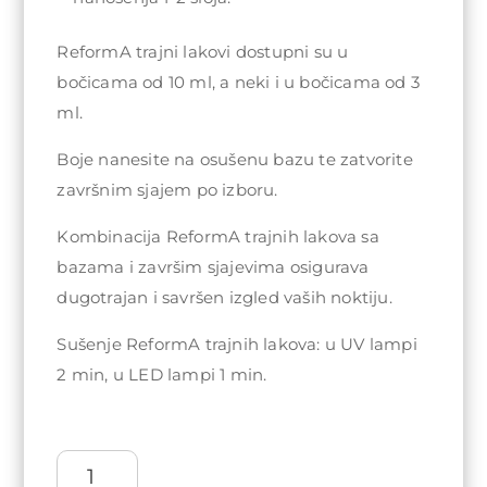
ReformA trajni lakovi dostupni su u
bočicama od 10 ml, a neki i u bočicama od 3
ml.
Boje nanesite na osušenu bazu te zatvorite
završnim sjajem po izboru.
Kombinacija ReformA trajnih lakova sa
bazama i završim sjajevima osigurava
dugotrajan i savršen izgled vaših noktiju.
Sušenje ReformA trajnih lakova: u UV lampi
2 min, u LED lampi 1 min.
ReformA
Gel