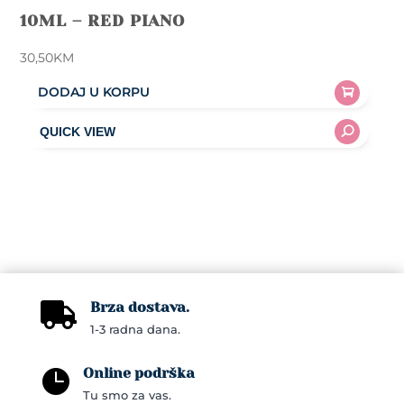
10ML – RED PIANO
30,50
KM
DODAJ U KORPU
Brza dostava.

1-3 radna dana.
Online podrška

Tu smo za vas.