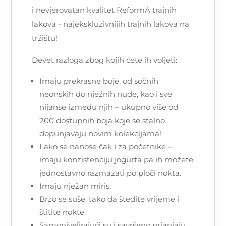
i nevjerovatan kvalitet ReformA trajnih
lakova - najekskluzivnijih trajnih lakova na
tržištu!
Devet razloga zbog kojih ćete ih voljeti:
Imaju prekrasne boje, od sočnih
neonskih do nježnih nude, kao i sve
nijanse između njih – ukupno više od
200 dostupnih boja koje se stalno
dopunjavaju novim kolekcijama!
Lako se nanose čak i za početnike –
imaju konzistenciju jogurta pa ih možete
jednostavno razmazati po ploči nokta.
Imaju nježan miris.
Brzo se suše, tako da štedite vrijeme i
štitite nokte.
Samonivelirajući su i savršeno prianjaju