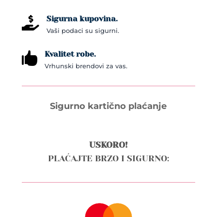
Sigurna kupovina.

Vaši podaci su sigurni.
Kvalitet robe.

Vrhunski brendovi za vas.
Sigurno kartično plaćanje
USKORO!
PLAĆAJTE BRZO I SIGURNO: