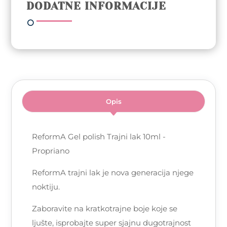
DODATNE INFORMACIJE
količina
Opis
ReformA Gel polish Trajni lak 10ml -
Propriano
ReformA trajni lak je nova generacija njege
noktiju.
Zaboravite na kratkotrajne boje koje se
ljušte, isprobajte super sjajnu dugotrajnost