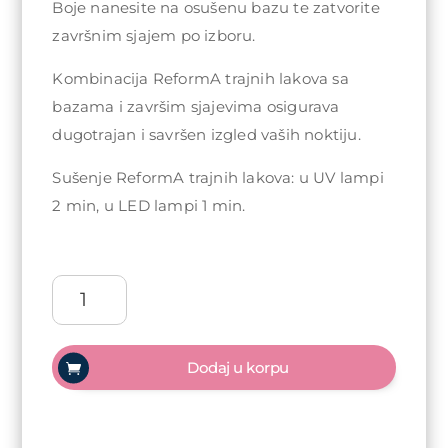
Boje nanesite na osušenu bazu te zatvorite
završnim sjajem po izboru.
Kombinacija ReformA trajnih lakova sa
bazama i završim sjajevima osigurava
dugotrajan i savršen izgled vaših noktiju.
Sušenje ReformA trajnih lakova: u UV lampi
2 min, u LED lampi 1 min.
ReformA
Gel
polish
Trajni
Dodaj u korpu
lak
10ml
-
Propriano