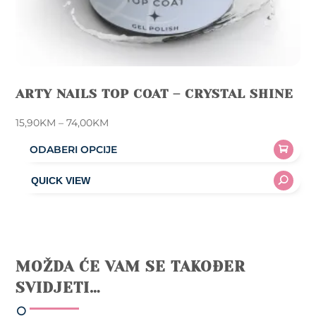
ARTY NAILS TOP COAT – CRYSTAL SHINE
Price
15,90
KM
–
74,00
KM
range:
ODABERI OPCIJE
15,90KM
This
through
product
74,00KM
has
multiple
variants.
The
MOŽDA ĆE VAM SE TAKOĐER
options
SVIDJETI…
may