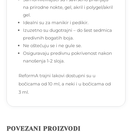
na prirodne nokte, gel, akril i polygel/akril
gel.
Idealni su za manikir i pedikir.
Izuzetno su dugotrajni – do šest sedmica
predivnih bogatih boja.
Ne oštećuju se i ne gule se.
Osiguravaju predivnu pokrivenost nakon
nanošenja 1-2 sloja.
ReformA trajni lakovi dostupni su u
bočicama od 10 ml, a neki i u bočicama od
3 ml.
POVEZANI PROIZVODI