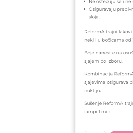
Ne oštećuju se i ne 
Osiguravaju prediv
sloja.
ReformA trajni lakovi
neki i u bočicama od 
Boje nanesite na osu
sjajem po izboru.
Kombinacija ReformA 
sjajevima osigurava d
noktiju.
Sušenje ReformA traj
lampi 1 min.