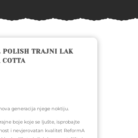
 POLISH TRAJNI LAK
 COTTA
 nova generacija njege noktiju.
ajne boje koje se ljušte, isprobajte
nost i nevjerovatan kvalitet ReformA