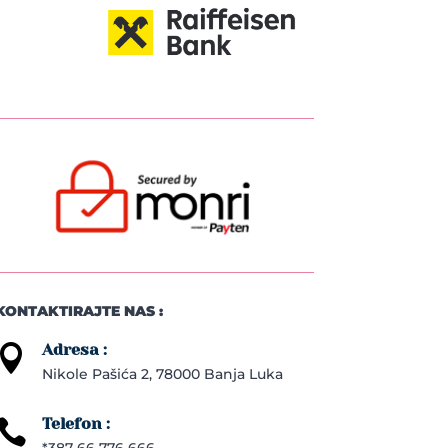
KONTAKTIRAJTE NAS :
Adresa :

Nikole Pašića 2, 78000 Banja Luka
Telefon :

*387 66 776 666