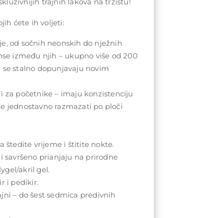
kluzivnijih trajnih lakova na tržištu!
ih ćete ih voljeti:
e, od sočnih neonskih do nježnih
anse između njih – ukupno više od 200
e se stalno dopunjavaju novim
i za početnike – imaju konzistenciju
te jednostavno razmazati po ploči
 štedite vrijeme i štitite nokte.
 i savršeno prianjaju na prirodne
lygel/akril gel.
r i pedikir.
jni – do šest sedmica predivnih