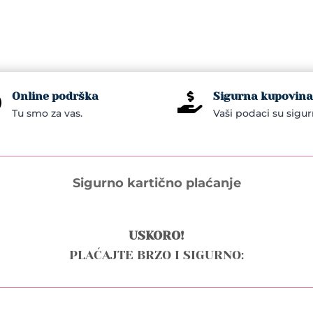
iple
nts.
ons
Online podrška
Sigurna kupovina


Tu smo za vas.
Vaši podaci su sigur
en
uct
Sigurno kartično plaćanje
e
USKORO!
PLAĆAJTE BRZO I SIGURNO: