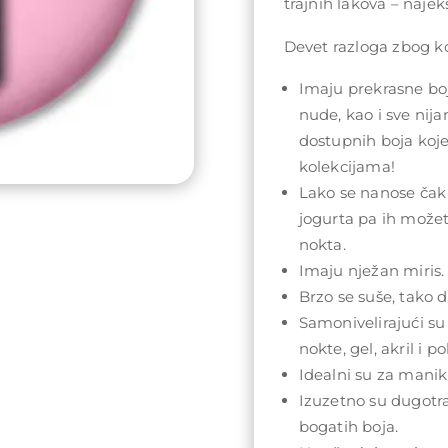
trajnih lakova – najeks
Devet razloga zbog koj
Imaju prekrasne boj
nude, kao i sve nij
dostupnih boja koj
kolekcijama!
Lako se nanose čak 
jogurta pa ih može
nokta.
Imaju nježan miris.
Brzo se suše, tako da
Samonivelirajući su
nokte, gel, akril i po
Idealni su za maniki
Izuzetno su dugotra
bogatih boja.