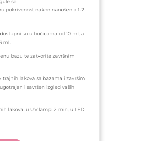
gule se.
nu pokrivenost nakon nanošenja 1-2
 dostupni su u bočicama od 10 ml, a
3 ml.
šenu bazu te zatvorite završnim
trajnih lakova sa bazama i završim
ugotrajan i savršen izgled vaših
nih lakova: u UV lampi 2 min, u LED