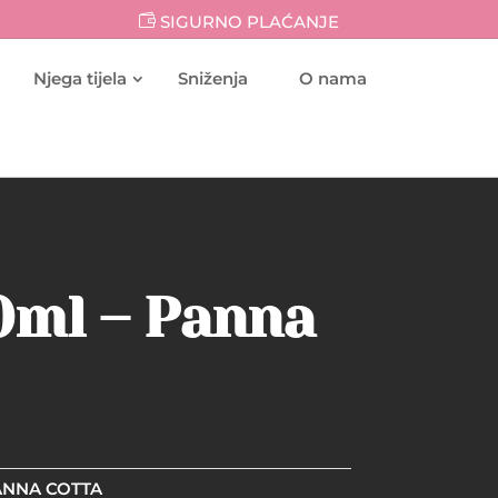
SIGURNO PLAĆANJE
Njega tijela
Sniženja
O nama
10ml – Panna
PANNA COTTA