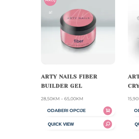
A!
ARTY NAILS FIBER
ART
BUILDER GEL
CRY
Price
28,50
KM
–
65,00
KM
15,90
range:
ODABERI OPCIJE
O
28,50KM
This
This
through
product
prod
65,00KM
has
has