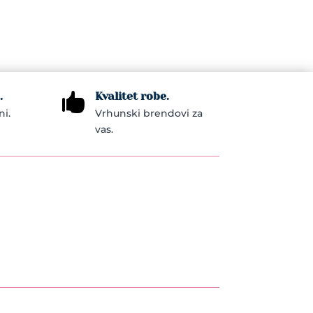
.
Kvalitet robe.

ni.
Vrhunski brendovi za
vas.