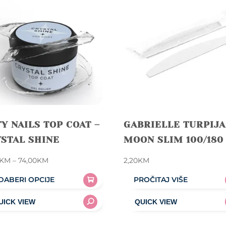
Y NAILS TOP COAT –
GABRIELLE TURPIJA
STAL SHINE
MOON SLIM 100/180
Price
KM
–
74,00
KM
2,20
KM
range:
DABERI OPCIJE
PROČITAJ VIŠE
15,90KM
through
uct
74,00KM