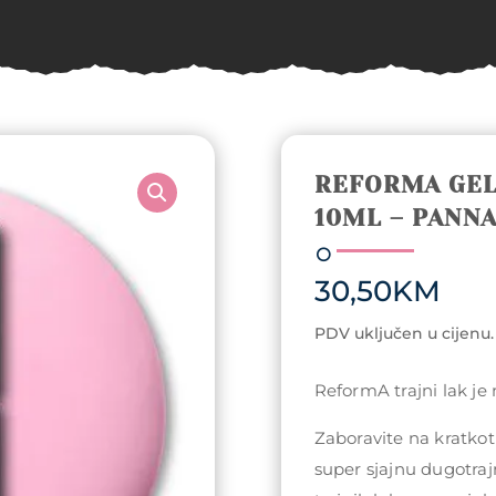
REFORMA GEL
10ML – PANNA
30,50
KM
PDV uključen u cijenu.
ReformA trajni lak je
Zaboravite na kratkotr
super sjajnu dugotraj