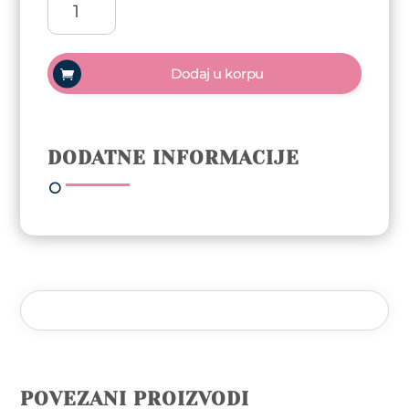
Gel
polish
Trajni
Dodaj u korpu
lak
10ml
-
No
DODATNE INFORMACIJE
Idea
količina
POVEZANI PROIZVODI