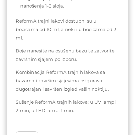
nanošenja 1-2 sloja.
ReformA trajni lakovi dostupni su u
bočicama od 10 ml, a neki i u bočicama od 3
ml.
Boje nanesite na osušenu bazu te zatvorite
završnim sjajem po izboru.
Kombinacija ReformA trajnih lakova sa
bazama i završim sjajevima osigurava
dugotrajan i savršen izgled vaših noktiju.
Sušenje ReformA trajnih lakova: u UV lampi
2 min, u LED lampi 1 min.
ReformA