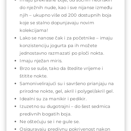
do nježnih nude, kao i sve nijanse između
njih – ukupno više od 200 dostupnih boja
koje se stalno dopunjavaju novim
kolekcijama!
Lako se nanose čak i za početnike – imaju
konzistenciju jogurta pa ih možete
jednostavno razmazati po ploči nokta.
Imaju nježan miris.
Brzo se suše, tako da štedite vrijeme i
štitite nokte.
Samonivelirajući su i savršeno prianjaju na
prirodne nokte, gel, akril i polygel/akril gel.
Idealni su za manikir i pedikir.
Izuzetno su dugotrajni – do šest sedmica
predivnih bogatih boja.
Ne oštećuju se i ne gule se.
Osiguravaju predivnu pokrivenost nakon