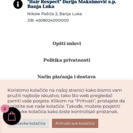
"Hair Respect" Darija Maksimović s.p.

Banja Luka
Nikole Pašića 2, Banja Luka
JIB: 4508024000000
Opšti uslovi
Politika privatnosti
Način plaćanja i dostava
Koristimo kolačiće na našoj stranici kako bismo vam
Reklamacije i povrat robe
pružili najbolje iskustvo, tako što web pregledač
pamti vaše posjete. Klikom na "Prihvati", pristajete da
koristite sve naše kolačiće. Takođe, možete posjetiti
0
Garancija na kvalitet ekstenzija
postavke kolačića kako biste kontrolisali pristanak.
Postavke kolačića
Prihvati sve kolačiće
KIKDESIGN© 2026