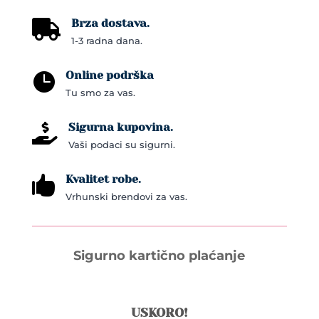
Brza dostava.

1-3 radna dana.
Online podrška

Tu smo za vas.
Sigurna kupovina.

Vaši podaci su sigurni.
Kvalitet robe.

Vrhunski brendovi za vas.
Sigurno kartično plaćanje
USKORO!