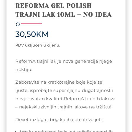
REFORMA GEL POLISH
TRAJNI LAK 10ML – NO IDEA
30,50
KM
PDV uključen u cijenu.
ReformA trajni lak je nova generacija njege
noktiju.
Zaboravite na kratkotrajne boje koje se
ljušte, isprobajte super sjajnu dugotrajnost i
nevjerovatan kvalitet ReformA trajnih lakova
– najekskluzivnijih trajnih lakova na tržištu!
Devet razloga zbog kojih ćete ih voljeti:
Imaju prekrasne boje, od sočnih neonskih