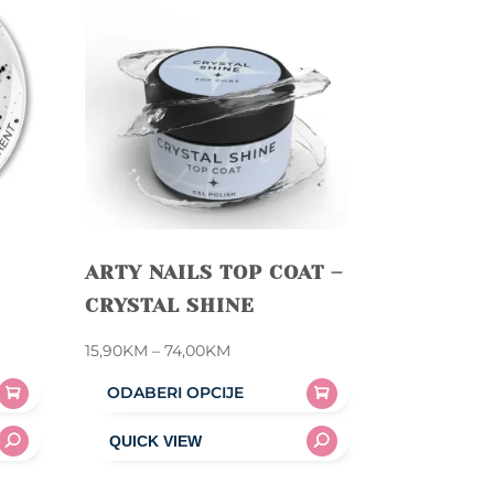
ARTY NAILS TOP COAT –
CRYSTAL SHINE
Price
15,90
KM
–
74,00
KM
range:
ODABERI OPCIJE
15,90KM
This
through
product
74,00KM
has