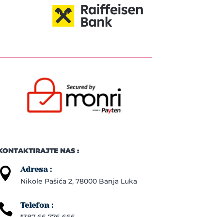
KONTAKTIRAJTE NAS :
Adresa :

Nikole Pašića 2, 78000 Banja Luka
Telefon :

*387 66 776 666