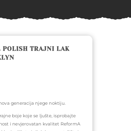
 POLISH TRAJNI LAK
KLYN
 nova generacija njege noktiju.
ajne boje koje se ljušte, isprobajte
nost i nevjerovatan kvalitet ReformA