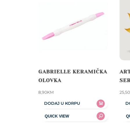
GABRIELLE KERAMIČKA
ART
OLOVKA
SE
8,90
KM
25,5
DODAJ U KORPU
D