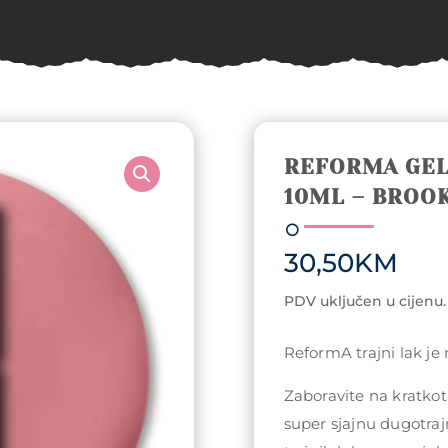
REFORMA GEL
10ML – BROO
30,50
KM
PDV uključen u cijenu.
ReformA trajni lak je
Zaboravite na kratkotr
super sjajnu dugotraj