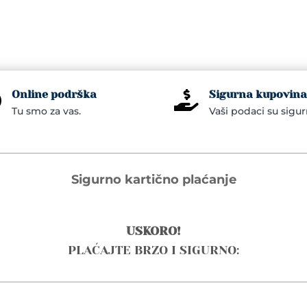
Online podrška
Sigurna kupovina


Tu smo za vas.
Vaši podaci su sigur
Sigurno kartično plaćanje
USKORO!
PLAĆAJTE BRZO I SIGURNO: