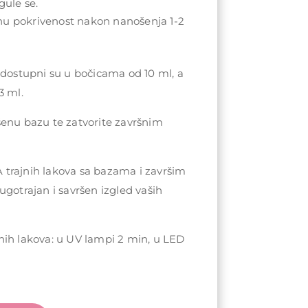
gule se.
nu pokrivenost nakon nanošenja 1-2
 dostupni su u bočicama od 10 ml, a
3 ml.
šenu bazu te zatvorite završnim
trajnih lakova sa bazama i završim
ugotrajan i savršen izgled vaših
nih lakova: u UV lampi 2 min, u LED