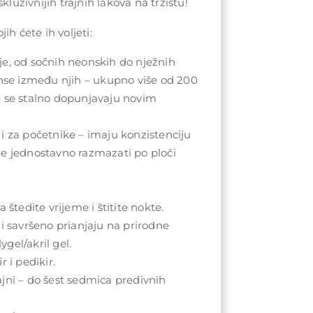
kluzivnijih trajnih lakova na tržištu!
ih ćete ih voljeti:
e, od sočnih neonskih do nježnih
anse između njih – ukupno više od 200
e se stalno dopunjavaju novim
i za početnike – imaju konzistenciju
te jednostavno razmazati po ploči
 štedite vrijeme i štitite nokte.
 i savršeno prianjaju na prirodne
lygel/akril gel.
r i pedikir.
jni – do šest sedmica predivnih