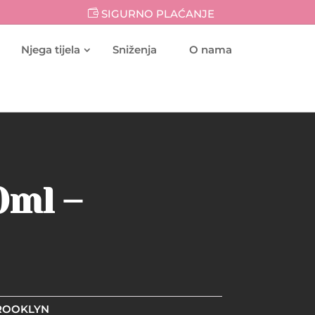
SIGURNO PLAĆANJE
Njega tijela
Sniženja
O nama
0ml –
BROOKLYN