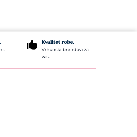
multiple
variants.
The
options
may
.
Kvalitet robe.

be
ni.
Vrhunski brendovi za
chosen
vas.
on
the
product
page