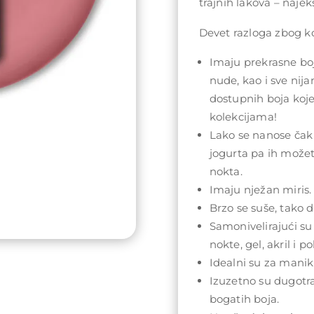
trajnih lakova – najeks
Devet razloga zbog koj
Imaju prekrasne boj
nude, kao i sve nij
dostupnih boja koj
kolekcijama!
Lako se nanose čak 
jogurta pa ih može
nokta.
Imaju nježan miris.
Brzo se suše, tako da
Samonivelirajući su
nokte, gel, akril i po
Idealni su za maniki
Izuzetno su dugotra
bogatih boja.