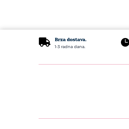
Brza dostava.

1-3 radna dana.