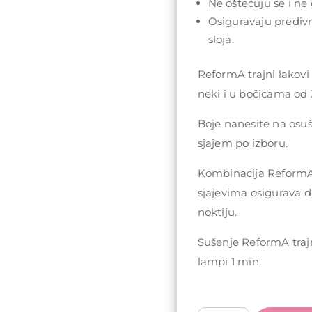
Ne oštećuju se i ne 
Osiguravaju prediv
sloja.
ReformA trajni lakovi
neki i u bočicama od 
Boje nanesite na osu
sjajem po izboru.
Kombinacija ReformA 
sjajevima osigurava d
noktiju.
Sušenje ReformA traj
lampi 1 min.