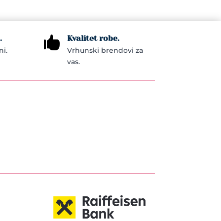
.
Kvalitet robe.

ni.
Vrhunski brendovi za
vas.