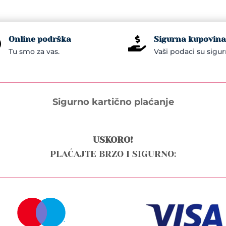
Online podrška
Sigurna kupovina


Tu smo za vas.
Vaši podaci su sigur
Sigurno kartično plaćanje
USKORO!
PLAĆAJTE BRZO I SIGURNO: