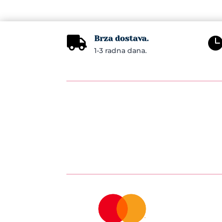
Brza dostava.

1-3 radna dana.