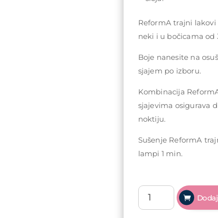
ReformA trajni lakovi
neki i u bočicama od 
Boje nanesite na osu
sjajem po izboru.
Kombinacija ReformA 
sjajevima osigurava d
noktiju.
Sušenje ReformA traj
lampi 1 min.
ReformA
Dodaj
Gel
polish