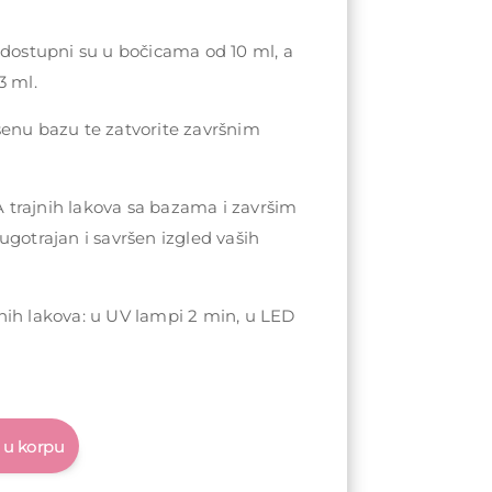
 dostupni su u bočicama od 10 ml, a
3 ml.
šenu bazu te zatvorite završnim
trajnih lakova sa bazama i završim
ugotrajan i savršen izgled vaših
nih lakova: u UV lampi 2 min, u LED
 u korpu