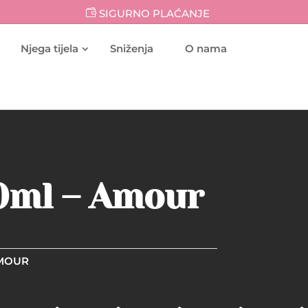
SIGURNO PLAĆANJE
Njega tijela
Sniženja
O nama
10ml – Amour
AMOUR