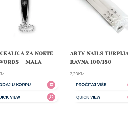
CKALICA ZA NOKTE
ARTY NAILS TURPIJ
SWORDS – MALA
RAVNA 100/180
KM
2,20
KM
ODAJ U KORPU
PROČITAJ VIŠE