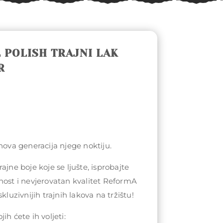
 POLISH TRAJNI LAK
R
 nova generacija njege noktiju.
ajne boje koje se ljušte, isprobajte
nost i nevjerovatan kvalitet ReformA
kluzivnijih trajnih lakova na tržištu!
ih ćete ih voljeti: