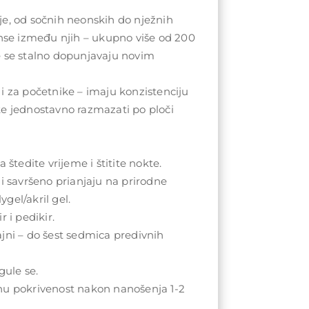
e, od sočnih neonskih do nježnih
anse između njih – ukupno više od 200
e se stalno dopunjavaju novim
i za početnike – imaju konzistenciju
te jednostavno razmazati po ploči
 štedite vrijeme i štitite nokte.
 i savršeno prianjaju na prirodne
lygel/akril gel.
r i pedikir.
jni – do šest sedmica predivnih
gule se.
nu pokrivenost nakon nanošenja 1-2