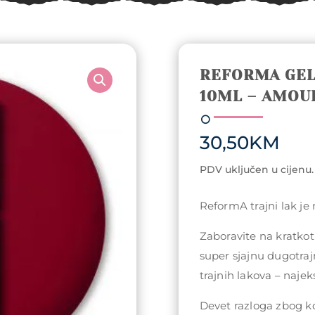
REFORMA GEL
10ML – AMOU
30,50
KM
PDV uključen u cijenu.
ReformA trajni lak je
Zaboravite na kratkotr
super sjajnu dugotraj
trajnih lakova – najeks
Devet razloga zbog koj