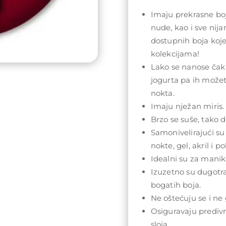
Imaju prekrasne boj
nude, kao i sve nij
dostupnih boja koj
kolekcijama!
Lako se nanose čak 
jogurta pa ih može
nokta.
Imaju nježan miris.
Brzo se suše, tako da
Samonivelirajući su
nokte, gel, akril i po
Idealni su za maniki
Izuzetno su dugotra
bogatih boja.
Ne oštećuju se i ne 
Osiguravaju prediv
sloja.