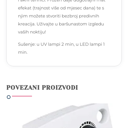
efekat (trajnost više od mjesec dana) te s
njim možete stvoriti bezbroj predivnih
kreacija. Uživajte u baršunastom izgledu
vaših noktiju!
Sušenje: u UV lampi 2 min, u LED lampi 1
min.
POVEZANI PROIZVODI