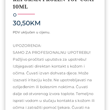
10ML
30,50
KM
PDV uključen u cijenu.
UPOZORENJA:
SAMO ZA PROFESIONALNU UPOTREBU!
Pažljivo pročitati uputstva za upotrebu!
Izbjegavati direktan kontakt s kožom i
očima. Čuvati izvan dohvata djece. Može
izazvati iritaciju kože. Ne upotrebljavati na
ozlijeđenim ili bolesnim noktima. Čuvati
dalje od otvorenog izvora toplote. Temeljno
isprati vodom u slučaju kontakta s kožom ili
očima i zatražiti pomoć ljekara. Čuvati na