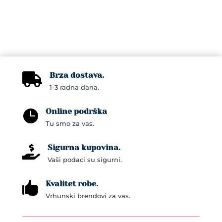
Brza dostava.

1-3 radna dana.
Online podrška

Tu smo za vas.
Sigurna kupovina.

Vaši podaci su sigurni.
Kvalitet robe.

Vrhunski brendovi za vas.