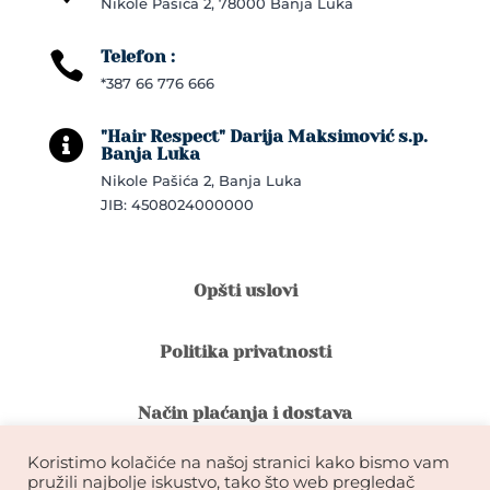
Nikole Pašića 2, 78000 Banja Luka
Telefon :

*387 66 776 666
"Hair Respect" Darija Maksimović s.p.

Banja Luka
Nikole Pašića 2, Banja Luka
JIB: 4508024000000
Opšti uslovi
Politika privatnosti
Način plaćanja i dostava
Koristimo kolačiće na našoj stranici kako bismo vam
Reklamacije i povrat robe
pružili najbolje iskustvo, tako što web pregledač