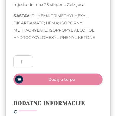
mjestu do max 25 stepena Celzijusa.
SASTAV
: DI-HEMA TRIMETHYLHEXYL
DICARBAMATE; HEMA; ISOBORNYL
METHACRYLATE; ISOPROPYL ALCOHOL;
HYDROXYCYLOHEXYL PHENYL KETONE
ReformA
Frozen
Top
Coat
Dodaj u korpu
10ml
količina
DODATNE INFORMACIJE