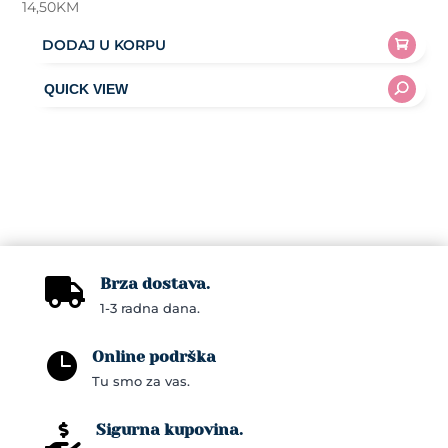
14,50
KM
DODAJ U KORPU
Brza dostava.

1-3 radna dana.
Online podrška

Tu smo za vas.
Sigurna kupovina.
