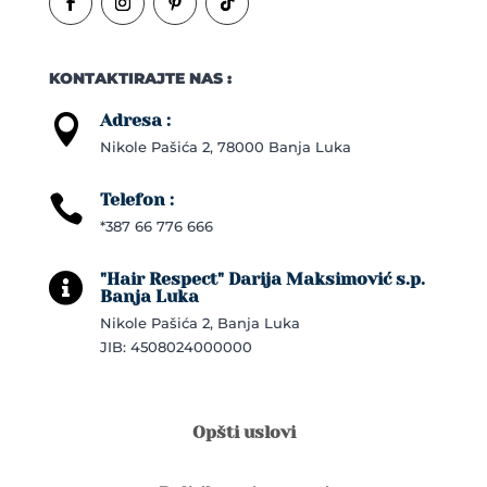
KONTAKTIRAJTE NAS :
Adresa :

Nikole Pašića 2, 78000 Banja Luka
Telefon :

*387 66 776 666
"Hair Respect" Darija Maksimović s.p.

Banja Luka
Nikole Pašića 2, Banja Luka
JIB: 4508024000000
Opšti uslovi