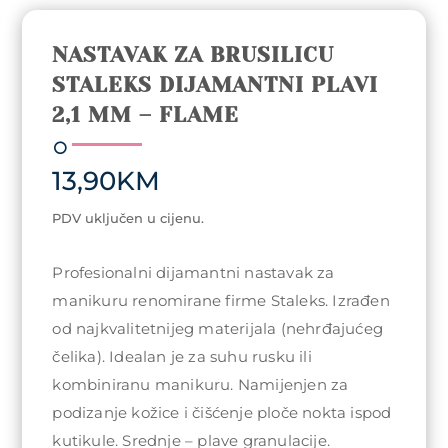
NASTAVAK ZA BRUSILICU
STALEKS DIJAMANTNI PLAVI
2,1 MM – FLAME
13,90
KM
PDV uključen u cijenu.
Profesionalni dijamantni nastavak za
manikuru renomirane firme Staleks. Izrađen
od najkvalitetnijeg materijala (nehrđajućeg
čelika). Idealan je za suhu rusku ili
kombiniranu manikuru. Namijenjen za
podizanje kožice i čišćenje ploče nokta ispod
kutikule. Srednje – plave granulacije.