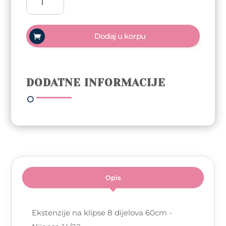
na
klipse
8
Dodaj u korpu
dijelova
60cm
-
Nijansa
DODATNE INFORMACIJE
14/22
količina
Opis
Ekstenzije na klipse 8 dijelova 60cm -