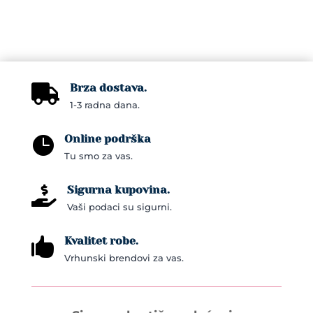
variants.
The
options
may
Brza dostava.
be

1-3 radna dana.
chosen
on
Online podrška

the
Tu smo za vas.
product
page
Sigurna kupovina.

Vaši podaci su sigurni.
Kvalitet robe.

Vrhunski brendovi za vas.