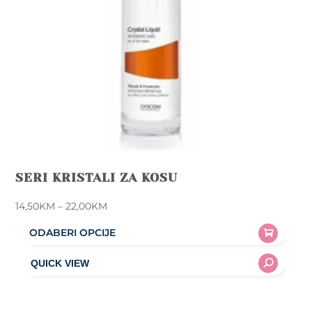
SERI KRISTALI ZA KOSU
Price
14,50
KM
–
22,00
KM
range:
ODABERI OPCIJE
14,50KM
This
through
product
22,00KM
has
multiple