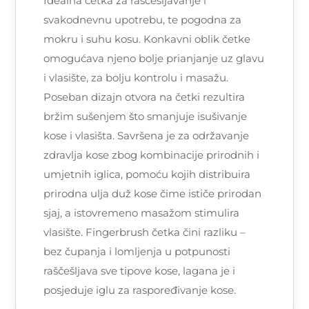
Idealna četka za raščešljavanje i
svakodnevnu upotrebu, te pogodna za
mokru i suhu kosu. Konkavni oblik četke
omogućava njeno bolje prianjanje uz glavu
i vlasište, za bolju kontrolu i masažu.
Poseban dizajn otvora na četki rezultira
bržim sušenjem što smanjuje isušivanje
kose i vlasišta. Savršena je za održavanje
zdravlja kose zbog kombinacije prirodnih i
umjetnih iglica, pomoću kojih distribuira
prirodna ulja duž kose čime ističe prirodan
sjaj, a istovremeno masažom stimulira
vlasište. Fingerbrush četka čini razliku –
bez čupanja i lomljenja u potpunosti
raščešljava sve tipove kose, lagana je i
posjeduje iglu za raspoređivanje kose.