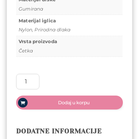
Gumirana
Materijal iglica
Nylon
,
Prirodna dlaka
Vrsta proizvoda
Četka
Četka
za
raščešljavanje
Olivia
Dodaj u korpu
Garden
Nylon
Mix
Yellow
DODATNE INFORMACIJE
Sunshine
–