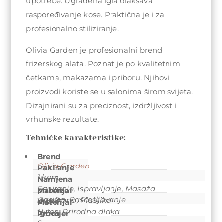
upotrebe. Ugrađena igla olakšava
raspoređivanje kose. Praktična je i za
profesionalno stiliziranje.
Olivia Garden je profesionalni brend
frizerskog alata. Poznat je po kvalitetnim
četkama, makazama i priboru. Njihovi
proizvodi koriste se u salonima širom svijeta.
Dizajnirani su za preciznost, izdržljivost i
vrhunske rezultate.
Tehničke karakteristike:
Brend
Olivia Garden
Pakiranje
1 kom
Namjena
Feniranje
,
Ispravljanje
,
Masaža
pribora
Materijal
vlasišta
,
Raščešljavanje
Gumirana
,
Plastika
drške
Materijal
Nylon
,
Prirodna dlaka
iglica
Promjer