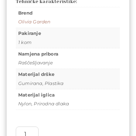
Tehničke karakteristike:
Brend
Olivia Garden
Pakiranje
1 kom
Namjena pribora
Raščešljavanje
Materijal drške
Gumirana
,
Plastika
Materijal iglica
Nylon
,
Prirodna dlaka
Četka