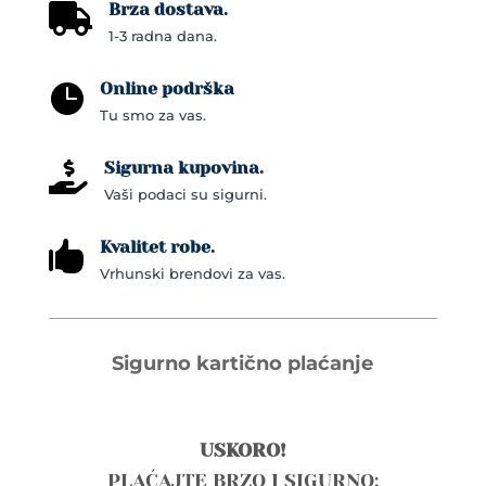
Brza dostava.

1-3 radna dana.
Online podrška

Tu smo za vas.
Sigurna kupovina.

Vaši podaci su sigurni.
Kvalitet robe.

Vrhunski brendovi za vas.
Sigurno kartično plaćanje
USKORO!
PLAĆAJTE BRZO I SIGURNO: