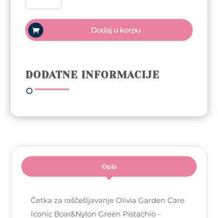
za
raščešljavanje
Olivia
Dodaj u korpu
Garden
Care
Iconic
Boar&Nylon
DODATNE INFORMACIJE
Green
Pistachio
–
Fingerbrush
količina
Opis
Četka za raščešljavanje Olivia Garden Care
Iconic Boar&Nylon Green Pistachio –