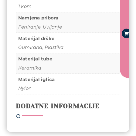
o
Expert
1 kom
d
Blowou
Shine
Namjena pribora
a
White&
j
Feniranje
,
Uvijanje
–
u
20
Materijal drške
k
mm
Gumirana
,
Plastika
o
količina
r
Materijal tube
p
Keramika
u
Materijal iglica
Nylon
DODATNE INFORMACIJE