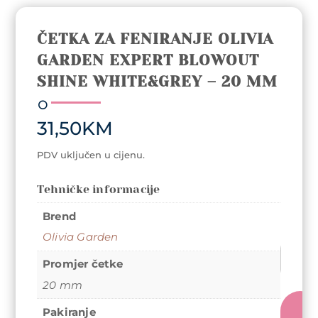
ČETKA ZA FENIRANJE OLIVIA
GARDEN EXPERT BLOWOUT
SHINE WHITE&GREY – 20 MM
31,50
KM
PDV uključen u cijenu.
Tehničke informacije
Brend
Olivia Garden
Četka
Promjer četke
za
feniranj
20 mm
Olivia
Pakiranje
Garden