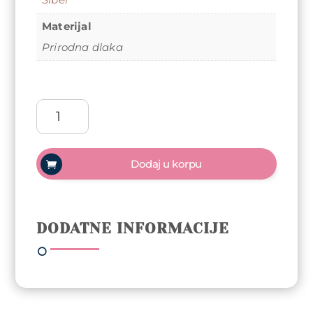
Materijal
Prirodna dlaka
Četka
za
brijanje
Sibel
Dodaj u korpu
Original
prirodna
veprova
dlaka
DODATNE INFORMACIJE
–
Beige
(X)
količina