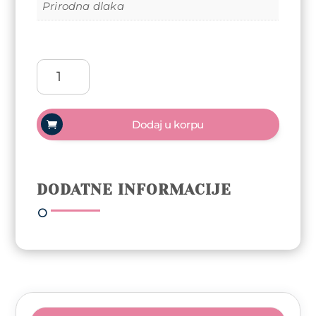
Prirodna dlaka
Četka
za
brijanje
Omega
Dodaj u korpu
prirodna
dlaka
–
Alfa
DODATNE INFORMACIJE
količina