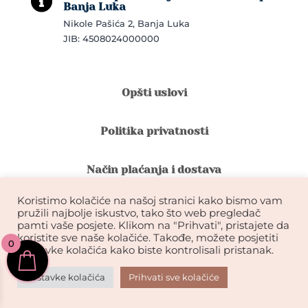

Banja Luka
Nikole Pašića 2, Banja Luka
JIB: 4508024000000
Opšti uslovi
Politika privatnosti
Način plaćanja i dostava
Koristimo kolačiće na našoj stranici kako bismo vam
Reklamacije i povrat robe
pružili najbolje iskustvo, tako što web pregledač
pamti vaše posjete. Klikom na "Prihvati", pristajete da
koristite sve naše kolačiće. Takođe, možete posjetiti
0
Garancija na kvalitet ekstenzija
postavke kolačića kako biste kontrolisali pristanak.
Postavke kolačića
Prihvati sve kolačiće
KIKDESIGN© 2026