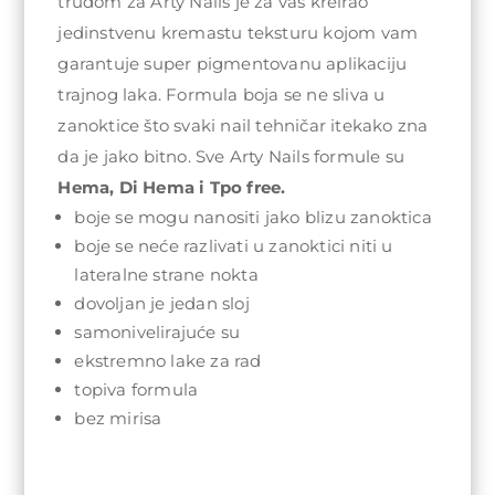
trudom za Arty Nails je za vas kreirao
jedinstvenu kremastu teksturu kojom vam
garantuje super pigmentovanu aplikaciju
trajnog laka. Formula boja se ne sliva u
zanoktice što svaki nail tehničar itekako zna
da je jako bitno. Sve Arty Nails formule su
Hema, Di Hema i Tpo free.
boje se mogu nanositi jako blizu zanoktica
boje se neće razlivati u zanoktici niti u
lateralne strane nokta
dovoljan je jedan sloj
samonivelirajuće su
ekstremno lake za rad
topiva formula
bez mirisa