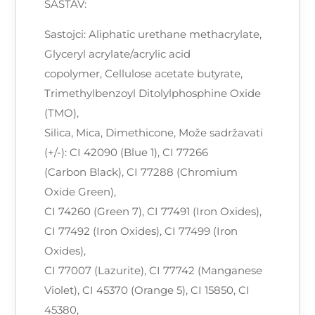
SASTAV:
Sastojci: Aliphatic urethane methacrylate,
Glyceryl acrylate/acrylic acid
copolymer, Cellulose acetate butyrate,
Trimethylbenzoyl Ditolylphosphine Oxide
(TMO),
Silica, Mica, Dimethicone, Može sadržavati
(+/-): CI 42090 (Blue 1), CI 77266
(Carbon Black), CI 77288 (Chromium
Oxide Green),
CI 74260 (Green 7), CI 77491 (Iron Oxides),
CI 77492 (Iron Oxides), CI 77499 (Iron
Oxides),
CI 77007 (Lazurite), CI 77742 (Manganese
Violet), CI 45370 (Orange 5), CI 15850, CI
45380,