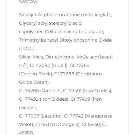
SASTAV:
Sastojci: Aliphatic urethane methacrylate,
Glyceryl acrylate/acrylic acid
copolymer, Cellulose acetate butyrate,
Trimethylbenzoyl Ditolylphosphine Oxide
(TMO),
Silica, Mica, Dimethicone, Može sadržavati
(+/-): CI 42090 (Blue 1), CI 77266
(Carbon Black), CI 77288 (Chromium
Oxide Green),
CI 74260 (Green 7), CI 77491 (Iron Oxides),
CI 77492 (Iron Oxides), CI 77499 (Iron
Oxides),
CI 77007 (Lazurite), CI 77742 (Manganese
Violet), CI 45370 (Orange 5), CI 15850, CI
45380,