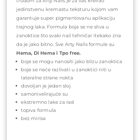
trudom za Arty Nails je za vas kreirao
jedinstvenu kremastu teksturu kojom vam
garantuje super pigmentovanu aplikaciju
trajnog laka. Formula boja se ne sliva u
zanoktice što svaki nail tehničar itekako zna
da je jako bitno. Sve Arty Nails formule su
Hema, Di Hema i Tpo free.
boje se mogu nanositi jako blizu zanoktica
boje se neće razlivati u zanoktici niti u
lateralne strane nokta
dovoljan je jedan sloj
samonivelirajuće su
ekstremno lake za rad
topiva formula
bez mirisa