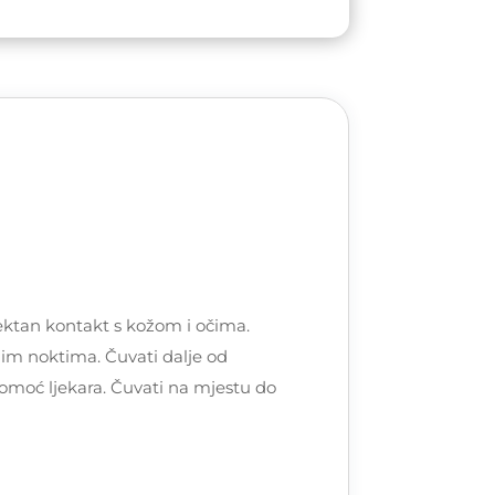
ktan kontakt s kožom i očima.
snim noktima. Čuvati dalje od
pomoć ljekara. Čuvati na mjestu do