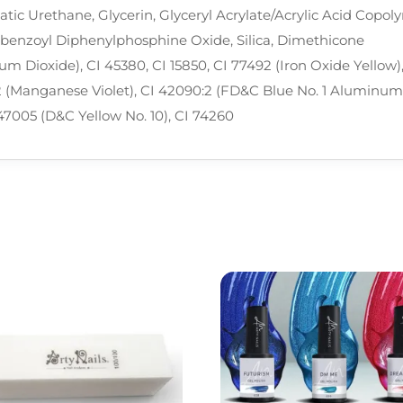
atic Urethane, Glycerin, Glyceryl Acrylate/Acrylic Acid Copo
ylbenzoyl Diphenylphosphine Oxide, Silica, Dimethicone
ium Dioxide), CI 45380, CI 15850, CI 77492 (Iron Oxide Yellow)
42 (Manganese Violet), CI 42090:2 (FD&C Blue No. 1 Aluminum
 47005 (D&C Yellow No. 10), CI 74260