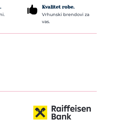
.
Kvalitet robe.

ni.
Vrhunski brendovi za
vas.