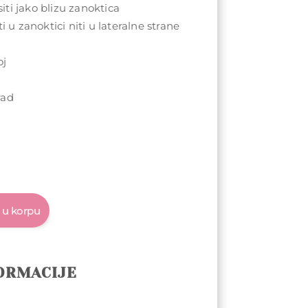
ti jako blizu zanoktica
i u zanoktici niti u lateralne strane
oj
u
rad
 u korpu
ORMACIJE