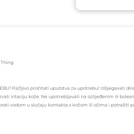
Unique
Thing
količina
e Thing
žljivo pročitati uputstva za upotrebu! Izbjegavati dire
vati iritaciju kože. Ne upotrebljavati na ozlijeđenim ili bole
prati vodom u slučaju kontakta s kožom ili očima i potražiti 