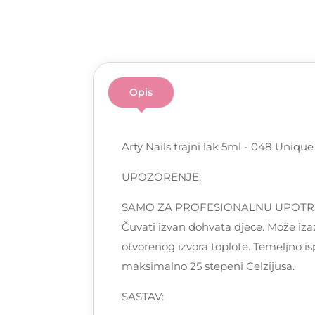
Opis
Arty Nails trajni lak 5ml - 048 Uniqu
UPOZORENJE:
SAMO ZA PROFESIONALNU UPOTREBU! Pa
Čuvati izvan dohvata djece. Može izaz
otvorenog izvora toplote. Temeljno is
maksimalno 25 stepeni Celzijusa.
SASTAV: