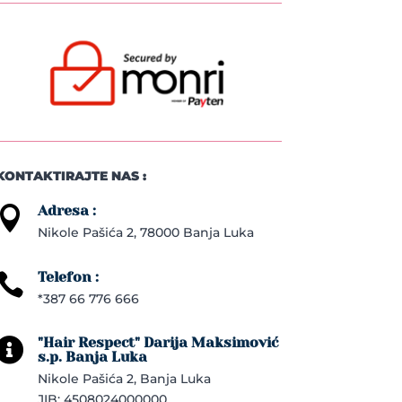
KONTAKTIRAJTE NAS :
Adresa :

Nikole Pašića 2, 78000 Banja Luka
Telefon :

*387 66 776 666
"Hair Respect" Darija Maksimović

s.p. Banja Luka
Nikole Pašića 2, Banja Luka
JIB: 4508024000000