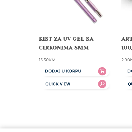
KIST ZA UV GEL SA
ART
CIRKONIMA 8MM
100
15,50
KM
2,90
DODAJ U KORPU
D