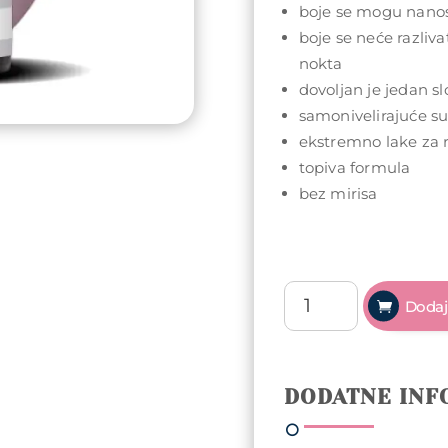
boje se mogu nanosi
boje se neće razlivat
nokta
dovoljan je jedan sl
samonivelirajuće s
ekstremno lake za 
topiva formula
bez mirisa
Arty
Dodaj
Nails
trajni
lak
5ml
DODATNE INF
-
048