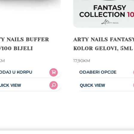
Y NAILS BUFFER
ARTY NAILS FANTAS
/100 BIJELI
KOLOR GELOVI, 5ML
KM
17,90
KM
ODAJ U KORPU
ODABERI OPCIJE
This
product
has
multiple
variants.
The
options