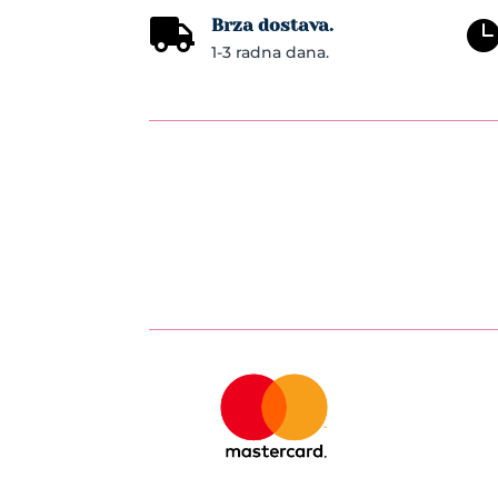
Brza dostava.

1-3 radna dana.