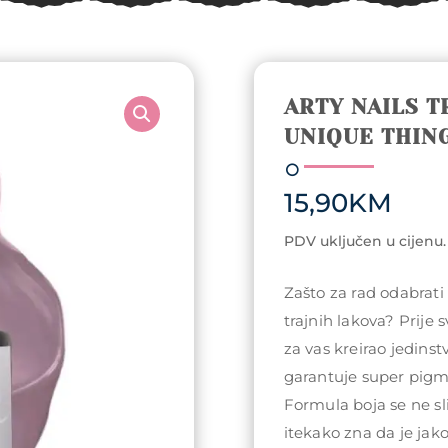
ARTY NAILS T
UNIQUE THIN
15,90
KM
PDV uključen u cijenu.
Zašto za rad odabrati
trajnih lakova? Prije 
za vas kreirao jedin
garantuje super pigme
Formula boja se ne sli
itekako zna da je jako