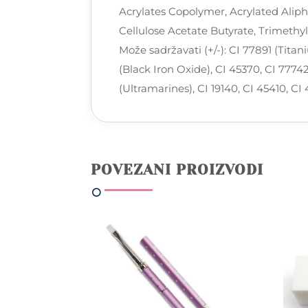
Acrylates Copolymer, Acrylated Aliph
Cellulose Acetate Butyrate, Trimeth
Može sadržavati (+/-): CI 77891 (Titan
(Black Iron Oxide), CI 45370, CI 777
(Ultramarines), CI 19140, CI 45410, CI
POVEZANI PROIZVODI