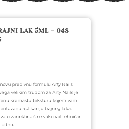
RAJNI LAK 5ML – 048
G
 novu predivnu formulu Arty Nails
svega velikim trudom za Arty Nails je
stvenu kremastu teksturu kojom vam
ntovanu aplikaciju trajnog laka.
va u zanoktice što svaki nail tehničar
 bitno.