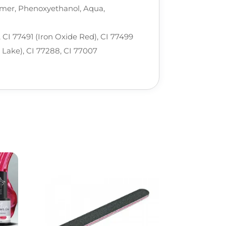
lymer, Phenoxyethanol, Aqua,
, CI 77491 (Iron Oxide Red), CI 77499
 Lake), CI 77288, CI 77007