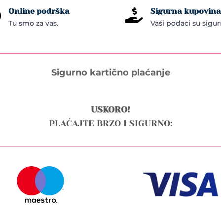
may
Online podrška
Sigurna kupovina


be
Tu smo za vas.
Vaši podaci su sigur
chosen
on
the
product
Sigurno kartično plaćanje
page
USKORO!
PLAĆAJTE BRZO I SIGURNO: