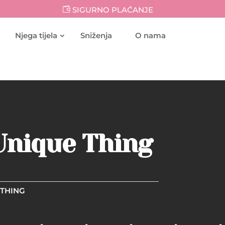
SIGURNO PLAĆANJE
Njega tijela
Sniženja
O nama
 Unique Thing
 THING