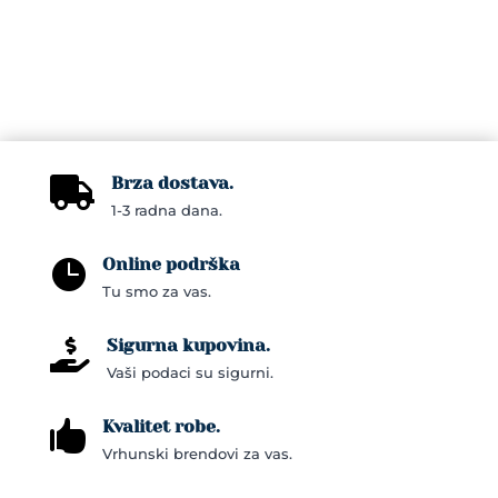
multiple
variants.
The
options
may
be
chosen
Brza dostava.

on
1-3 radna dana.
the
Online podrška
product

Tu smo za vas.
page
Sigurna kupovina.

Vaši podaci su sigurni.
Kvalitet robe.

Vrhunski brendovi za vas.