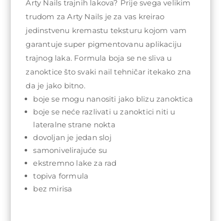
Arty Nails trajnih lakova? Prije svega velikim
trudom za Arty Nails je za vas kreirao
jedinstvenu kremastu teksturu kojom vam
garantuje super pigmentovanu aplikaciju
trajnog laka. Formula boja se ne sliva u
zanoktice što svaki nail tehničar itekako zna
da je jako bitno.
boje se mogu nanositi jako blizu zanoktica
boje se neće razlivati u zanoktici niti u
lateralne strane nokta
dovoljan je jedan sloj
samonivelirajuće su
ekstremno lake za rad
topiva formula
bez mirisa