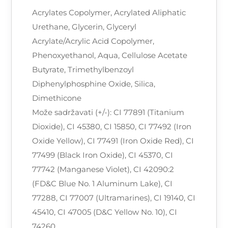
Acrylates Copolymer, Acrylated Aliphatic
Urethane, Glycerin, Glyceryl
Acrylate/Acrylic Acid Copolymer,
Phenoxyethanol, Aqua, Cellulose Acetate
Butyrate, Trimethylbenzoyl
Diphenylphosphine Oxide, Silica,
Dimethicone
Može sadržavati (+/-): CI 77891 (Titanium
Dioxide), CI 45380, CI 15850, CI 77492 (Iron
Oxide Yellow), CI 77491 (Iron Oxide Red), CI
77499 (Black Iron Oxide), CI 45370, CI
77742 (Manganese Violet), CI 42090:2
(FD&C Blue No. 1 Aluminum Lake), CI
77288, CI 77007 (Ultramarines), CI 19140, CI
45410, CI 47005 (D&C Yellow No. 10), CI
74260