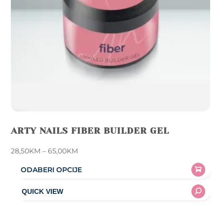
ARTY NAILS FIBER BUILDER GEL
Price
28,50
KM
–
65,00
KM
range:
ODABERI OPCIJE
28,50KM
This
through
product
65,00KM
has