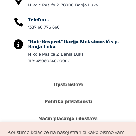

Nikole Pašića 2, 78000 Banja Luka
Telefon :

*387 66 776 666
"Hair Respect" Darija Maksimović s.p.

Banja Luka
Nikole Pašića 2, Banja Luka
JIB: 4508024000000
Opšti uslovi
Politika privatnosti
Način plaćanja i dostava
Koristimo kolačiće na našoj stranici kako bismo vam
Reklamacije i povrat robe