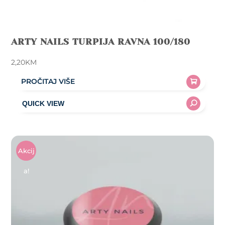
ARTY NAILS TURPIJA RAVNA 100/180
2,20
KM
PROČITAJ VIŠE
Akcij
A!