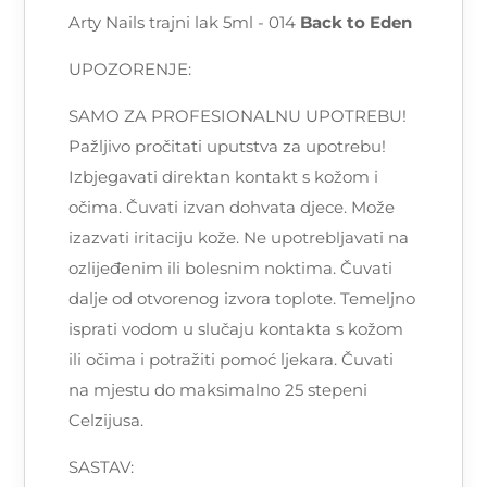
Arty Nails trajni lak 5ml - 014
Back to Eden
UPOZORENJE:
SAMO ZA PROFESIONALNU UPOTREBU!
Pažljivo pročitati uputstva za upotrebu!
Izbjegavati direktan kontakt s kožom i
očima. Čuvati izvan dohvata djece. Može
izazvati iritaciju kože. Ne upotrebljavati na
ozlijeđenim ili bolesnim noktima. Čuvati
dalje od otvorenog izvora toplote. Temeljno
isprati vodom u slučaju kontakta s kožom
ili očima i potražiti pomoć ljekara. Čuvati
na mjestu do maksimalno 25 stepeni
Celzijusa.
SASTAV: