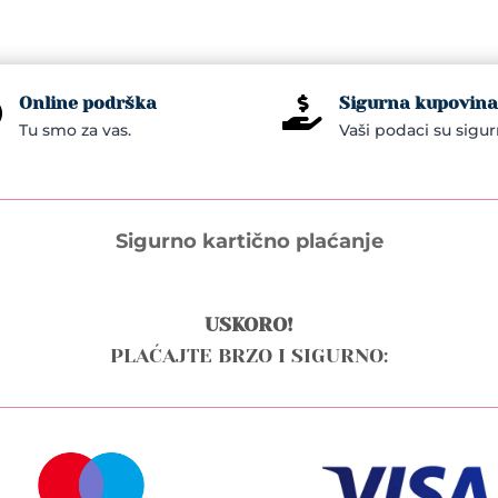
Online podrška
Sigurna kupovina


Tu smo za vas.
Vaši podaci su sigur
Sigurno kartično plaćanje
USKORO!
PLAĆAJTE BRZO I SIGURNO: