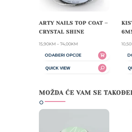
ARTY NAILS TOP COAT –
KIS
CRYSTAL SHINE
6M
Price
15,90
KM
–
74,00
KM
10,50
range:
ODABERI OPCIJE
D
15,90KM
This
through
product
74,00KM
has
multiple
MOŽDA ĆE VAM SE TAKOĐE
variants.
The
options
may
be