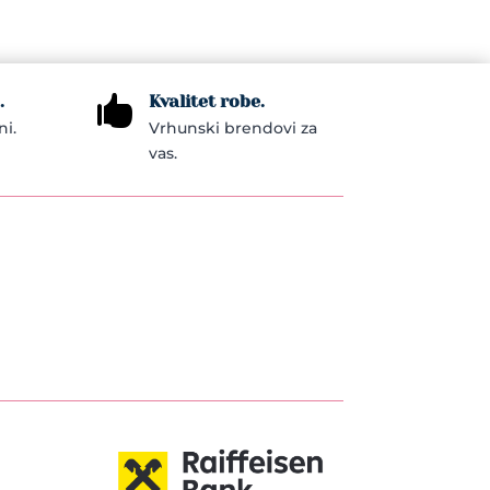
.
Kvalitet robe.

ni.
Vrhunski brendovi za
vas.