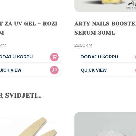
T ZA UV GEL – ROZI
ARTY NAILS BOOSTE
M
SERUM 30ML
KM
25,50
KM
ODAJ U KORPU
DODAJ U KORPU
R SVIDJETI…