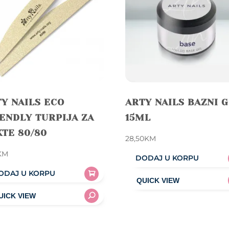
Y NAILS ECO
ARTY NAILS BAZNI 
ENDLY TURPIJA ZA
15ML
TE 80/80
28,50
KM
KM
DODAJ U KORPU
ODAJ U KORPU