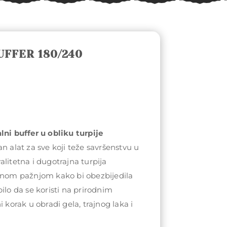
UFFER 180/240
lni buffer u obliku turpije
n alat za sve koji teže savršenstvu u
alitetna i dugotrajna turpija
ebnom pažnjom kako bi obezbijedila
ilo da se koristi na prirodnim
i korak u obradi gela, trajnog laka i