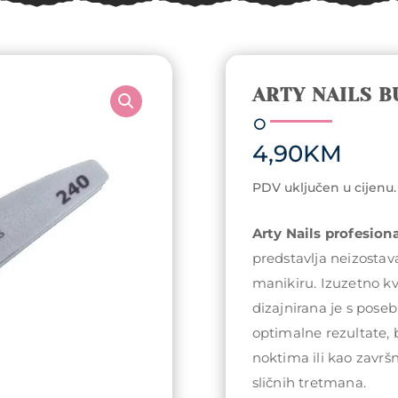
ARTY NAILS B
4,90
KM
PDV uključen u cijenu.
Arty Nails profesiona
predstavlja neizostava
manikiru. Izuzetno kv
dizajnirana je s pos
optimalne rezultate, b
noktima ili kao završn
sličnih tretmana.