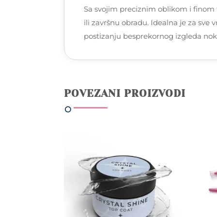
Sa svojim preciznim oblikom i finom 
ili završnu obradu. Idealna je za sve 
postizanju besprekornog izgleda nokt
POVEZANI PROIZVODI