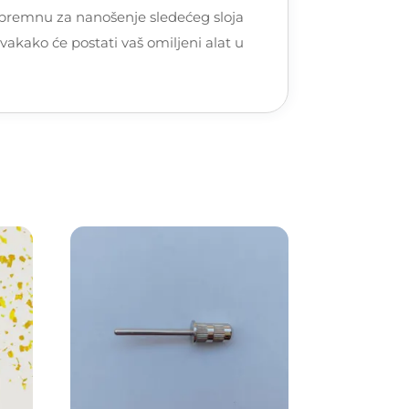
 spremnu za nanošenje sledećeg sloja
vakako će postati vaš omiljeni alat u