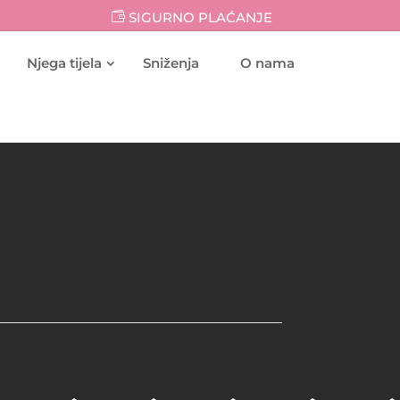
SIGURNO PLAĆANJE
Njega tijela
Sniženja
O nama