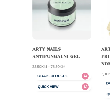
chosen
on
the
product
page
ARTY NAILS
ART
ANTIFUNGALNI GEL
FRI
NOK
Price
35,50
KM
–
76,50
KM
range:
2,90
ODABERI OPCIJE
35,50KM
This
D
through
product
76,50KM
has
multiple
variants.