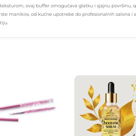
teksturom, ovaj buffer omogućava glatku i sjajnu površinu,
vrste manikira, od kućne upotrebe do profesionalnih salona i s
iju.