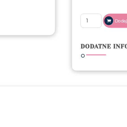
Arty
Dodaj
Nails
buffer
180/240
količina
DODATNE INF