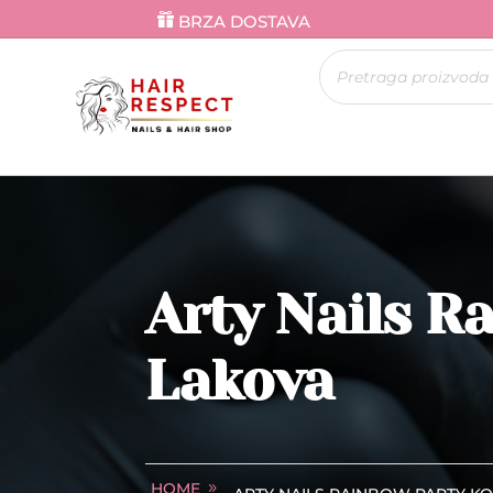
BRZA DOSTAVA
Products
search
Arty Nails R
Lakova
HOME