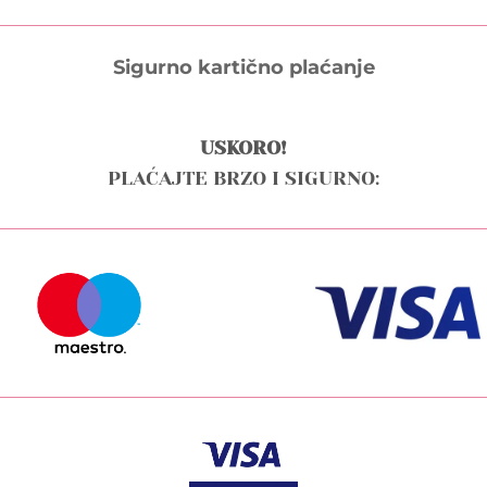
Sigurno kartično plaćanje
USKORO!
PLAĆAJTE BRZO I SIGURNO: