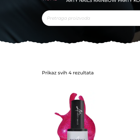
ARTY NAILS RAINBOW PARTY KO
Products
search
Sorted
Prikaz svih 4 rezultata
by
latest