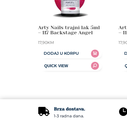
Arty Nails trajni lak 5ml
Art
– 117 Backstage Angel
– 1
17,90
KM
17,9
DODAJ U KORPU
D
Brza dostava.

1-3 radna dana.