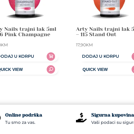
y Nails trajni lak 5ml
Arty Nails trajni lak 
16 Pink Champagne
– 115 Stand Out
0
KM
17,90
KM
ODAJ U KORPU
DODAJ U KORPU
Online podrška
Sigurna kupovina


Tu smo za vas.
Vaši podaci su sigur