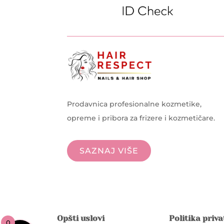
Prodavnica profesionalne kozmetike,
opreme i pribora za frizere i kozmetičare.
SAZNAJ VIŠE
Opšti uslovi
Politika priv
0