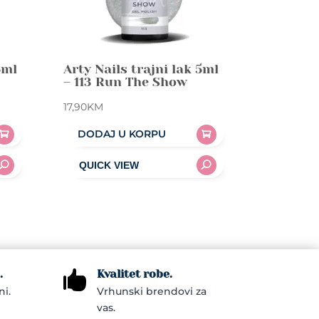
5ml
Arty Nails trajni lak 5ml
– 113 Run The Show
17,90
KM
DODAJ U KORPU
.
Kvalitet robe.

ni.
Vrhunski brendovi za
vas.