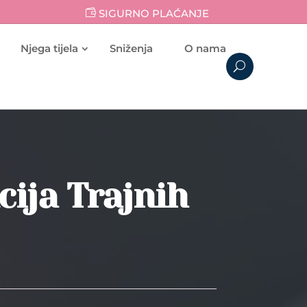
SIGURNO PLAĆANJE
Njega tijela
Sniženja
O nama
cija Trajnih