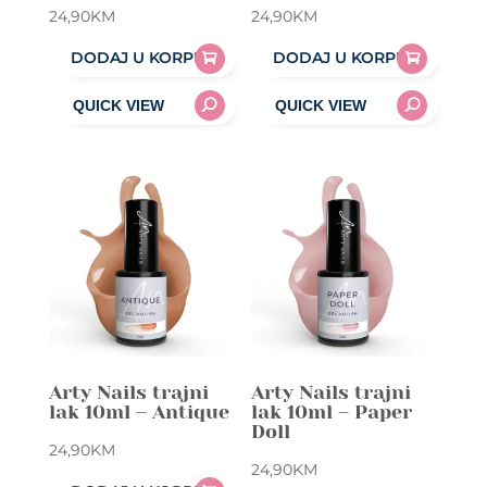
24,90
KM
24,90
KM
DODAJ U KORPU
DODAJ U KORPU
Arty Nails trajni
Arty Nails trajni
lak 10ml – Antique
lak 10ml – Paper
Doll
24,90
KM
24,90
KM