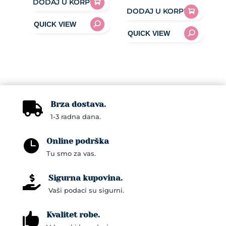
DODAJ U KORPU
DODAJ U KORPU
Brza dostava.

1-3 radna dana.
Online podrška

Tu smo za vas.
Sigurna kupovina.

Vaši podaci su sigurni.
Kvalitet robe.
