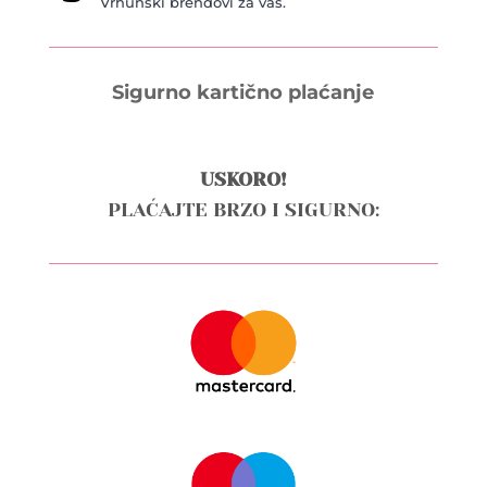
Vrhunski brendovi za vas.
Sigurno kartično plaćanje
USKORO!
PLAĆAJTE BRZO I SIGURNO: