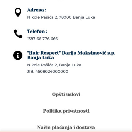
Adresa :

Nikole Pašića 2, 78000 Banja Luka
Telefon :

*387 66 776 666
"Hair Respect" Darija Maksimović s.p.

Banja Luka
Nikole Pašića 2, Banja Luka
JIB: 4508024000000
Opšti uslovi
Politika privatnosti
Način plaćanja i dostava