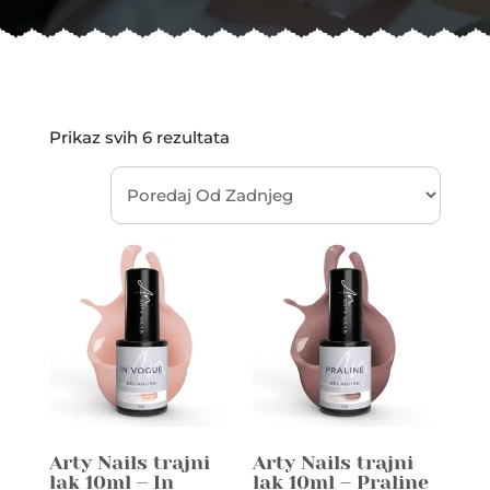
Sorted
Prikaz svih 6 rezultata
by
latest
Arty Nails trajni
Arty Nails trajni
lak 10ml – In
lak 10ml – Praline